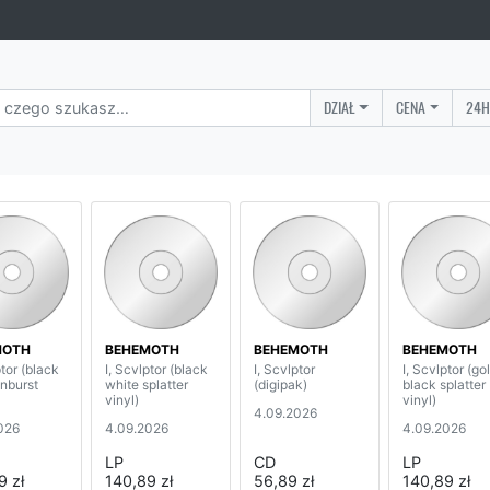
DZIAŁ
CENA
24H
MOTH
BEHEMOTH
BEHEMOTH
BEHEMOTH
ptor (black
I, Scvlptor (black
I, Scvlptor
I, Scvlptor (go
unburst
white splatter
(digipak)
black splatter
vinyl)
vinyl)
4.09.2026
026
4.09.2026
4.09.2026
LP
CD
LP
9 zł
140,89 zł
56,89 zł
140,89 zł