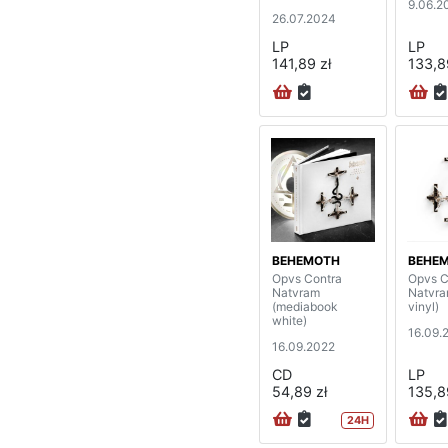
9.06.2
26.07.2024
LP
LP
141,89 zł
133,8
BEHEMOTH
BEHE
Opvs Contra
Opvs C
Natvram
Natvra
(mediabook
vinyl)
white)
16.09.
16.09.2022
CD
LP
54,89 zł
135,8
24H