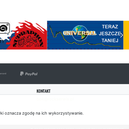
KONTAKT
bok@rockserwis.pl
rki oznacza zgodę na ich wykorzystywanie.