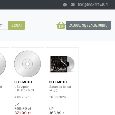
BOK@ROCKSERWIS.PL
?
SZUKAJ
ZALOGUJ SIĘ / ZAŁÓŻ KONTO
BEHEMOTH
BEHEMOTH
ld
I, Scvlptor
Satanica (clear
(LP+CD+MC)
vinyl)
4.09.2026
26.06.2026
LP
399,89 zł
LP
371,99 zł
163,89 zł