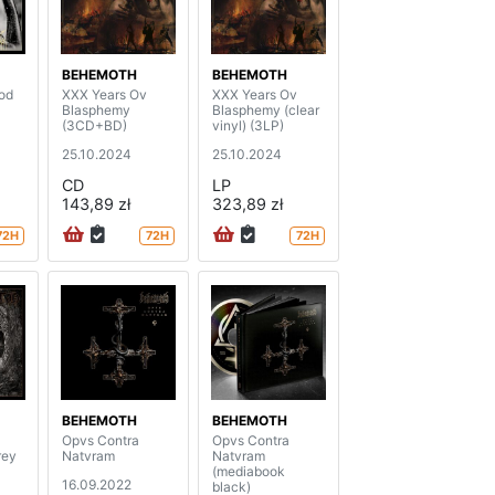
BEHEMOTH
BEHEMOTH
od
XXX Years Ov
XXX Years Ov
Blasphemy
Blasphemy (clear
(3CD+BD)
vinyl) (3LP)
25.10.2024
25.10.2024
CD
LP
143,89 zł
323,89 zł
72H
72H
72H
BEHEMOTH
BEHEMOTH
Opvs Contra
Opvs Contra
rey
Natvram
Natvram
(mediabook
16.09.2022
black)