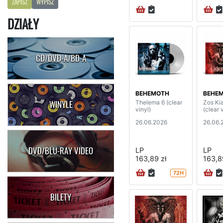
ZAPISZ
WYPISZ
DZIAŁY
CD/DVD-A/BD-A
BEHEMOTH
BEHE
Thelema 6 (clear
Zos Ki
WINYLE
vinyl)
(clear 
26.06.2026
26.06.
DVD/BLU-RAY VIDEO
LP
LP
163,89 zł
163,8
72H
BILETY