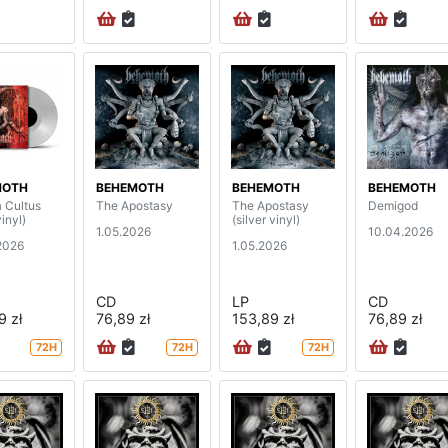
MOTH
BEHEMOTH
BEHEMOTH
BEHEMOTH
a Cultus
The Apostasy
The Apostasy
Demigod
vinyl)
(silver vinyl)
1.05.2026
10.04.2026
2026
1.05.2026
CD
LP
CD
9 zł
76,89 zł
153,89 zł
76,89 zł
72H
72H
72H