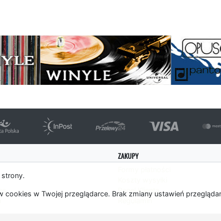
strona
ZAKUPY
Formy płatności
 strony.
Koszty wysyłki
es
Panel Klienta
 cookies w Twojej przeglądarce. Brak zmiany ustawień przegląda
m
Regulamin