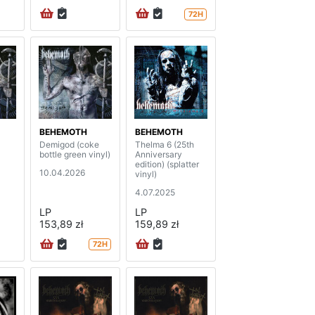
72H
BEHEMOTH
BEHEMOTH
Demigod (coke
Thelma 6 (25th
bottle green vinyl)
Anniversary
edition) (splatter
10.04.2026
vinyl)
4.07.2025
LP
LP
153,89 zł
159,89 zł
72H