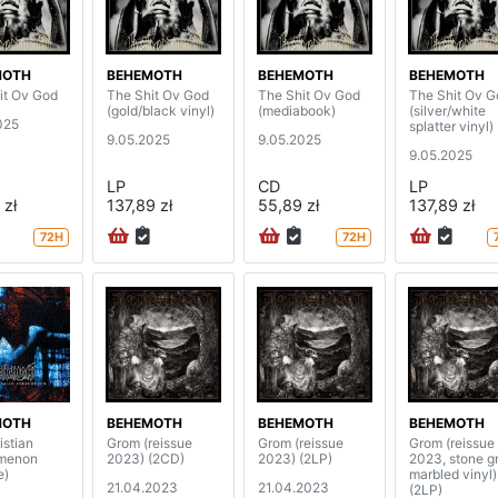
MOTH
BEHEMOTH
BEHEMOTH
BEHEMOTH
it Ov God
The Shit Ov God
The Shit Ov God
The Shit Ov G
(gold/black vinyl)
(mediabook)
(silver/white
025
splatter vinyl)
9.05.2025
9.05.2025
9.05.2025
LP
CD
LP
 zł
137,89 zł
55,89 zł
137,89 zł
72H
72H
MOTH
BEHEMOTH
BEHEMOTH
BEHEMOTH
istian
Grom (reissue
Grom (reissue
Grom (reissue
menon
2023) (2CD)
2023) (2LP)
2023, stone g
e)
marbled vinyl)
21.04.2023
21.04.2023
(2LP)