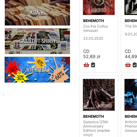
KSIĄŻKI
BEHEMOTH
BEHE
Zos Kia Cultus
The Sh
(reissue)
9.05.2
23.05.2025
GADŻETY/T-SHIRTY
CD
CD
52,89 zł
44,89
WYPRZEDAŻ
BEHEMOTH
BEHE
Satanica (25th
Antichr
Anniversary
Pheno
Edition) (marble
(reissu
vinyl)