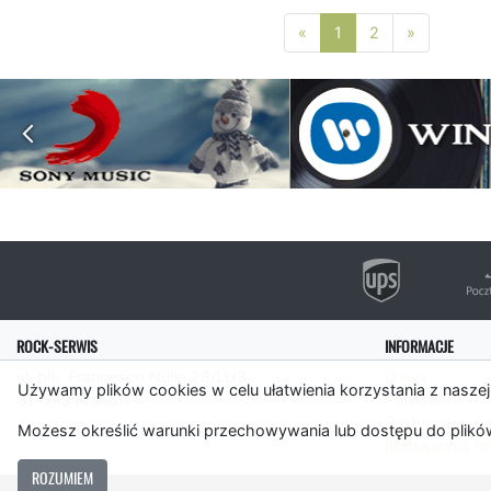
Poprzednia strona
Następna 
«
1
2
»
ROCK-SERWIS
INFORMACJE
ul. płk. Francesco Nullo 28/LU3
O nas
Używamy plików cookies w celu ułatwienia korzystania z naszej
31-543 Kraków
Pomoc
Polityka cooki
Możesz określić warunki przechowywania lub dostępu do plików
Rockserwis.f
ROZUMIEM