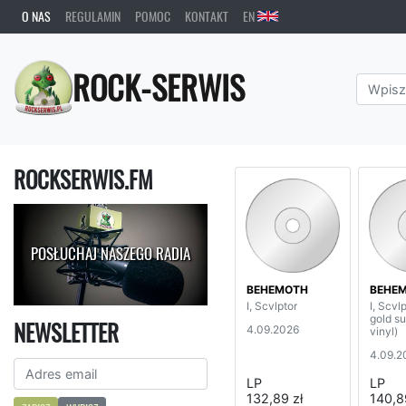
O NAS
REGULAMIN
POMOC
KONTAKT
EN
ROCK-SERWIS
ROCKSERWIS.FM
POSŁUCHAJ NASZEGO RADIA
BEHEMOTH
BEHE
I, Scvlptor
I, Scvl
gold s
NEWSLETTER
4.09.2026
vinyl)
4.09.2
LP
LP
132,89 zł
140,8