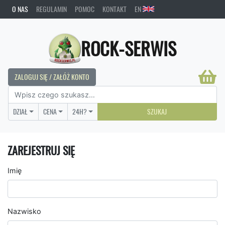
O NAS
REGULAMIN
POMOC
KONTAKT
EN
ROCK-SERWIS
ZALOGUJ SIĘ / ZAŁÓŻ KONTO
DZIAŁ
CENA
24H?
SZUKAJ
ZAREJESTRUJ SIĘ
Imię
Nazwisko