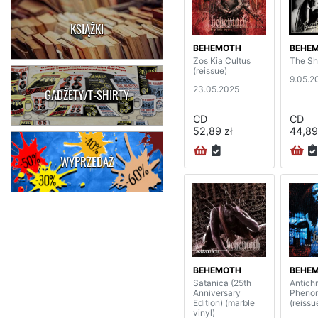
KSIĄŻKI
BEHEMOTH
BEHE
Zos Kia Cultus
The Sh
(reissue)
9.05.2
23.05.2025
GADŻETY/T-SHIRTY
CD
CD
52,89 zł
44,89
WYPRZEDAŻ
BEHEMOTH
BEHE
Satanica (25th
Antichr
Anniversary
Pheno
Edition) (marble
(reissu
vinyl)