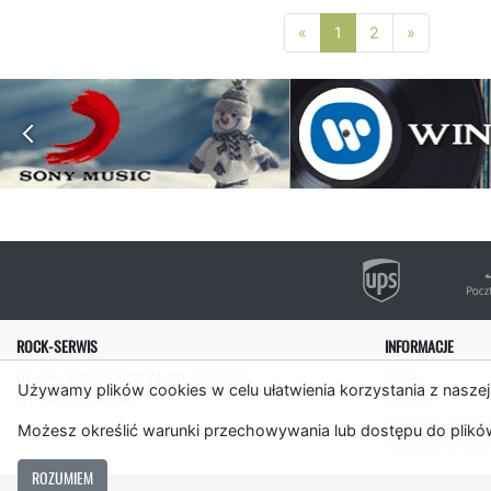
Poprzednia strona
Następna 
«
1
2
»
ROCK-SERWIS
INFORMACJE
ul. płk. Francesco Nullo 28/LU3
O nas
Używamy plików cookies w celu ułatwienia korzystania z naszej
31-543 Kraków
Pomoc
Polityka cooki
Możesz określić warunki przechowywania lub dostępu do plików
Rockserwis.f
ROZUMIEM