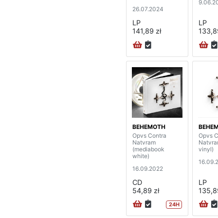
9.06.2
26.07.2024
LP
LP
141,89 zł
133,8
BEHEMOTH
BEHE
Opvs Contra
Opvs C
Natvram
Natvra
(mediabook
vinyl)
white)
16.09.
16.09.2022
CD
LP
54,89 zł
135,8
24H