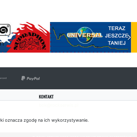
KONTAKT
bok@rockserwis.pl
rki oznacza zgodę na ich wykorzystywanie.