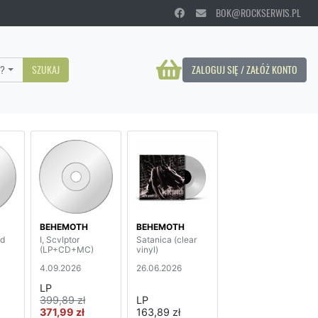
BOK@ROCKSERWIS.PL
?
SZUKAJ
ZALOGUJ SIĘ / ZAŁÓŻ KONTO
BEHEMOTH
BEHEMOTH
ld
I, Scvlptor
Satanica (clear
(LP+CD+MC)
vinyl)
4.09.2026
26.06.2026
LP
399,89 zł
LP
371,99 zł
163,89 zł