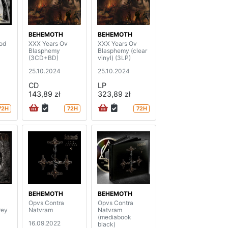
BEHEMOTH
BEHEMOTH
od
XXX Years Ov
XXX Years Ov
Blasphemy
Blasphemy (clear
(3CD+BD)
vinyl) (3LP)
25.10.2024
25.10.2024
CD
LP
143,89 zł
323,89 zł
72H
72H
72H
BEHEMOTH
BEHEMOTH
Opvs Contra
Opvs Contra
rey
Natvram
Natvram
(mediabook
16.09.2022
black)