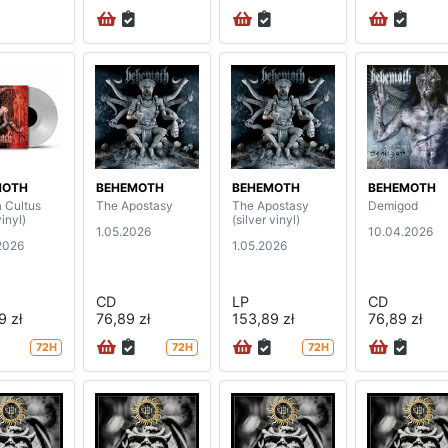
MOTH
BEHEMOTH
BEHEMOTH
BEHEMOTH
a Cultus
The Apostasy
The Apostasy
Demigod
vinyl)
(silver vinyl)
1.05.2026
10.04.2026
2026
1.05.2026
CD
LP
CD
9 zł
76,89 zł
153,89 zł
76,89 zł
72H
72H
72H