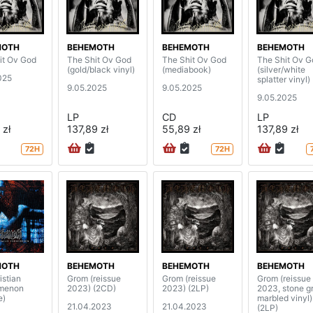
MOTH
BEHEMOTH
BEHEMOTH
BEHEMOTH
it Ov God
The Shit Ov God
The Shit Ov God
The Shit Ov G
(gold/black vinyl)
(mediabook)
(silver/white
025
splatter vinyl)
9.05.2025
9.05.2025
9.05.2025
LP
CD
LP
 zł
137,89 zł
55,89 zł
137,89 zł
72H
72H
MOTH
BEHEMOTH
BEHEMOTH
BEHEMOTH
istian
Grom (reissue
Grom (reissue
Grom (reissue
menon
2023) (2CD)
2023) (2LP)
2023, stone g
e)
marbled vinyl)
21.04.2023
21.04.2023
(2LP)