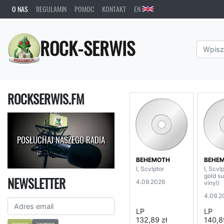
O NAS
REGULAMIN
POMOC
KONTAKT
EN
ROCK-SERWIS
ROCKSERWIS.FM
POSŁUCHAJ NASZEGO RADIA
BEHEMOTH
BEHE
I, Scvlptor
I, Scvl
gold s
NEWSLETTER
4.09.2026
vinyl)
4.09.2
LP
LP
132,89 zł
140,8