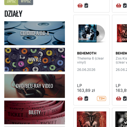
ZAPISZ
WYPISZ
DZIAŁY
CD/DVD-A/BD-A
BEHEMOTH
BEHE
Thelema 6 (clear
Zos Ki
WINYLE
vinyl)
(clear 
26.06.2026
26.06.
DVD/BLU-RAY VIDEO
LP
LP
163,89 zł
163,8
72H
BILETY