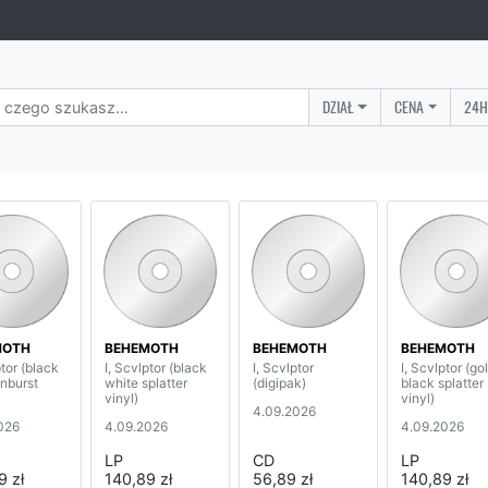
DZIAŁ
CENA
24H
MOTH
BEHEMOTH
BEHEMOTH
BEHEMOTH
ptor (black
I, Scvlptor (black
I, Scvlptor
I, Scvlptor (go
unburst
white splatter
(digipak)
black splatter
vinyl)
vinyl)
4.09.2026
026
4.09.2026
4.09.2026
LP
CD
LP
9 zł
140,89 zł
56,89 zł
140,89 zł