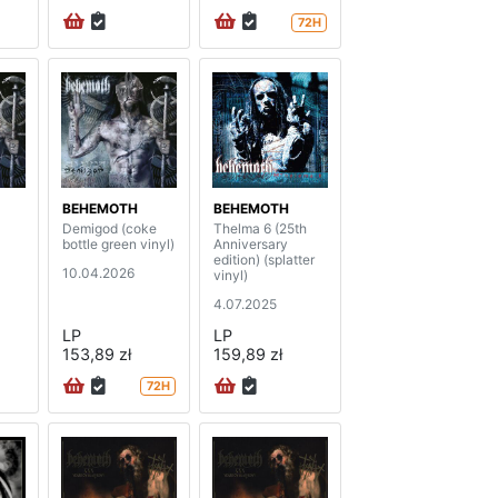
72H
BEHEMOTH
BEHEMOTH
Demigod (coke
Thelma 6 (25th
bottle green vinyl)
Anniversary
edition) (splatter
10.04.2026
vinyl)
4.07.2025
LP
LP
153,89 zł
159,89 zł
72H