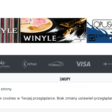
strona
ZAKUPY
Formy płatności
 strony.
Koszty wysyłki
es
Panel Klienta
 cookies w Twojej przeglądarce. Brak zmiany ustawień przegląda
m
Regulamin