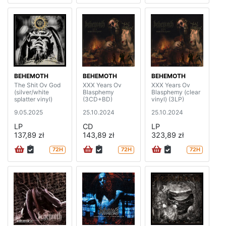
BEHEMOTH
BEHEMOTH
BEHEMOTH
The Shit Ov God
XXX Years Ov
XXX Years Ov
(silver/white
Blasphemy
Blasphemy (clear
splatter vinyl)
(3CD+BD)
vinyl) (3LP)
9.05.2025
25.10.2024
25.10.2024
LP
CD
LP
137,89 zł
143,89 zł
323,89 zł
72H
72H
72H