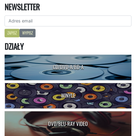
NEWSLETTER
ZAPISZ
WYPISZ
DZIAŁY
CD/DVD-A/BD-A
WINYLE
DVD/BLU-RAY VIDEO