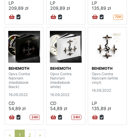
LP
LP
LP
209,89 zł
209,89 zł
135,89 zł
72H
BEHEMOTH
BEHEMOTH
BEHEMOTH
Opvs Contra
Opvs Contra
Opvs Contra
Natvram
Natvram
Natvram (white
(mediabook
(mediabook
vinyl)
black)
white)
16.09.2022
16.09.2022
16.09.2022
CD
CD
LP
54,89 zł
54,89 zł
135,89 zł
24H
24H
Poprzednia strona
Następna strona
«
1
2
»