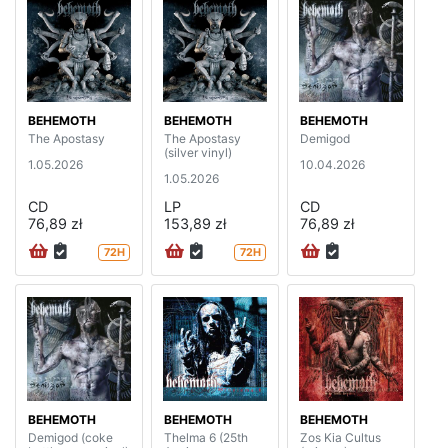
BEHEMOTH
BEHEMOTH
BEHEMOTH
The Apostasy
The Apostasy
Demigod
(silver vinyl)
1.05.2026
10.04.2026
1.05.2026
CD
LP
CD
76,89 zł
153,89 zł
76,89 zł
72H
72H
BEHEMOTH
BEHEMOTH
BEHEMOTH
Demigod (coke
Thelma 6 (25th
Zos Kia Cultus