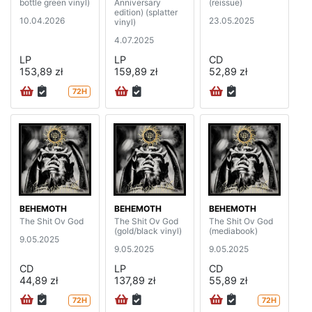
bottle green vinyl)
Anniversary
(reissue)
edition) (splatter
10.04.2026
23.05.2025
vinyl)
4.07.2025
LP
LP
CD
153,89 zł
159,89 zł
52,89 zł
72H
BEHEMOTH
BEHEMOTH
BEHEMOTH
The Shit Ov God
The Shit Ov God
The Shit Ov God
(gold/black vinyl)
(mediabook)
9.05.2025
9.05.2025
9.05.2025
CD
LP
CD
44,89 zł
137,89 zł
55,89 zł
72H
72H