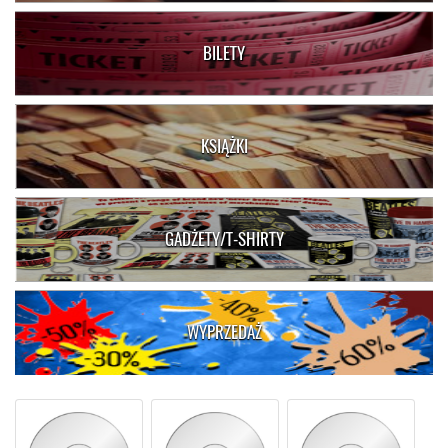
BILETY
KSIĄŻKI
GADŻETY/T-SHIRTY
WYPRZEDAŻ