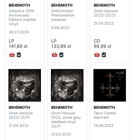
BEHEMOTH
BEHEMOTH
BEHEMOTH
Satanica (25th
Antichristian
Grom (reissue
Anniversary
Phenomenon
2023) (2CD)
Edition) (marble
(reissue)
21.04.2023
vinyl)
9.06.2023
26.07.2024
LP
LP
CD
141,89 zł
133,89 zł
99,89 zł
BEHEMOTH
BEHEMOTH
BEHEMOTH
Grom (reissue
Grom (reissue
Opvs Contra
2023) (2LP)
2023, stone grey
Natvram
marbled vinyl)
21.04.2023
16.09.2022
(2LP)
21.04.2023