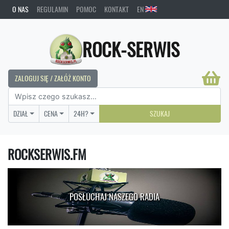
O NAS
REGULAMIN
POMOC
KONTAKT
EN
ROCK-SERWIS
ZALOGUJ SIĘ / ZAŁÓŻ KONTO
DZIAŁ
CENA
24H?
SZUKAJ
ROCKSERWIS.FM
POSŁUCHAJ NASZEGO RADIA