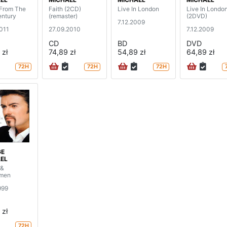
From The
Faith (2CD)
Live In London
Live In Londo
entury
(remaster)
(2DVD)
7.12.2009
2011
27.09.2010
7.12.2009
CD
BD
DVD
 zł
74,89 zł
54,89 zł
64,89 zł
72H
72H
72H
GE
EL
 &
emen
999
 zł
72H