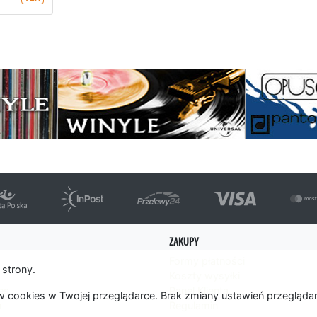
strona
ZAKUPY
Formy płatności
 strony.
Koszty wysyłki
es
Panel Klienta
 cookies w Twojej przeglądarce. Brak zmiany ustawień przegląda
m
Regulamin