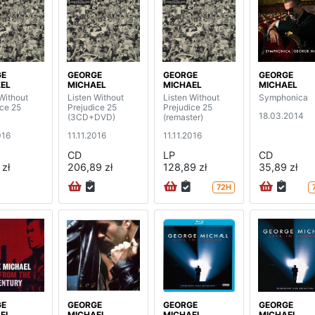
GE
GEORGE
GEORGE
GEORGE
EL
MICHAEL
MICHAEL
MICHAEL
Without
Listen Without
Listen Without
Symphonica
ice 25
Prejudice 25
Prejudice 25
18.03.2014
(3CD+DVD)
(remaster)
016
11.11.2016
11.11.2016
CD
LP
CD
 zł
206,89 zł
128,89 zł
35,89 zł
72H
GE
GEORGE
GEORGE
GEORGE
EL
MICHAEL
MICHAEL
MICHAEL