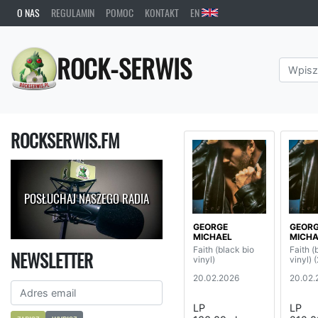
O NAS
REGULAMIN
POMOC
KONTAKT
EN
ROCK-SERWIS
ROCKSERWIS.FM
POSŁUCHAJ NASZEGO RADIA
GEORGE
GEOR
MICHAEL
MICHA
Faith (black bio
Faith (
NEWSLETTER
vinyl)
vinyl) 
20.02.2026
20.02.
LP
LP