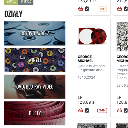
133,89 zł
212,8
ZAPISZ
WYPISZ
72H
DZIAŁY
CD/DVD-A/BD-A
GEORGE
GEOR
WINYLE
MICHAEL
MICHA
Careless Whisper
Listen 
EP (picture disc)
Prejud
(remast
18.10.2024
clear v
28.06.
DVD/BLU-RAY VIDEO
LP
LP
123,89 zł
128,8
24H
BILETY