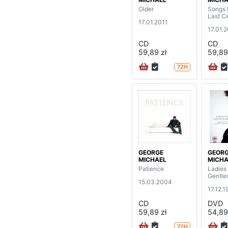
Older
Songs 
Last C
17.01.2011
17.01.
CD
CD
59,89 zł
59,89
72H
GEORGE
GEOR
MICHAEL
MICHA
Patience
Ladies
Gentl
15.03.2004
17.12.1
CD
DVD
59,89 zł
54,89
72H