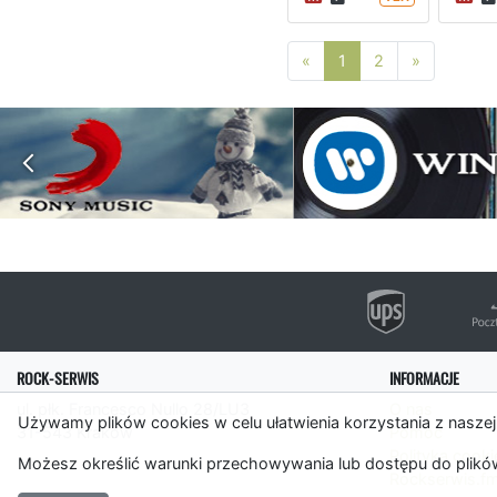
Poprzednia strona
Następna 
«
1
2
»
ROCK-SERWIS
INFORMACJE
ul. płk. Francesco Nullo 28/LU3
O nas
Używamy plików cookies w celu ułatwienia korzystania z naszej
31-543 Kraków
Pomoc
Polityka cooki
Możesz określić warunki przechowywania lub dostępu do plików
Rockserwis.f