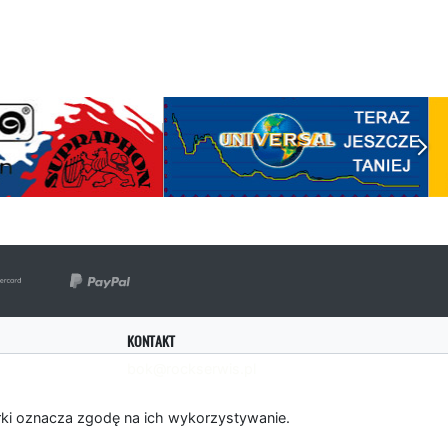
KONTAKT
bok@rockserwis.pl
rki oznacza zgodę na ich wykorzystywanie.