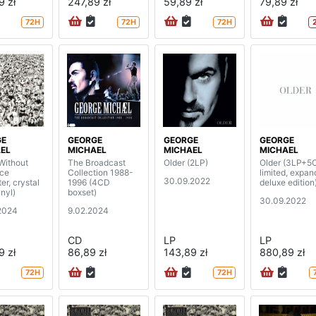
9 zł
247,89 zł
59,89 zł
79,89 zł
72H
72H
72H
GE
GEORGE
GEORGE
GEORGE
EL
MICHAEL
MICHAEL
MICHAEL
Without
The Broadcast
Older (2LP)
Older (3LP+5
ice
Collection 1988-
limited, expa
30.09.2022
er, crystal
1996 (4CD
deluxe edition
inyl)
boxset)
30.09.2022
2024
9.02.2024
CD
LP
LP
9 zł
86,89 zł
143,89 zł
880,89 zł
72H
72H