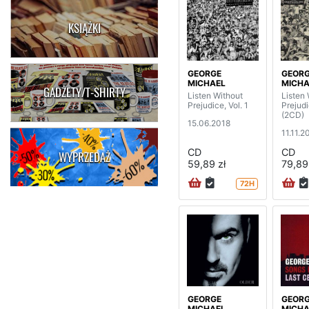
KSIĄŻKI
GEORGE
GEOR
MICHAEL
MICHA
GADŻETY/T-SHIRTY
Listen Without
Listen 
Prejudice, Vol. 1
Prejud
(2CD)
15.06.2018
11.11.2
CD
CD
WYPRZEDAŻ
59,89 zł
79,89
72H
GEORGE
GEOR
MICHAEL
MICHA