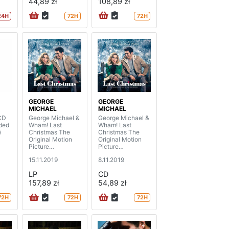
44,89 zł
108,89 zł
24H
72H
72H
GEORGE
GEORGE
MICHAEL
MICHAEL
CD
George Michael &
George Michael &
nded
Wham! Last
Wham! Last
)
Christmas The
Christmas The
Original Motion
Original Motion
Picture
Picture
Soundtrack (2LP)
Soundtrack
15.11.2019
8.11.2019
LP
CD
157,89 zł
54,89 zł
72H
72H
72H