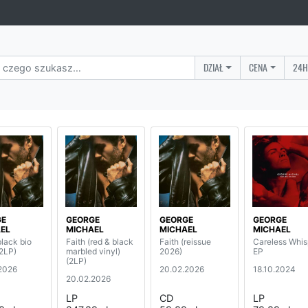
DZIAŁ
CENA
24H
GE
GEORGE
GEORGE
GEORGE
EL
MICHAEL
MICHAEL
MICHAEL
black bio
Faith (red & black
Faith (reissue
Careless Whis
(2LP)
marbled vinyl)
2026)
EP
(2LP)
2026
20.02.2026
18.10.2024
20.02.2026
LP
CD
LP