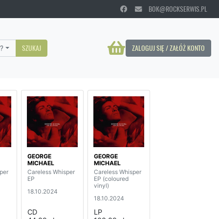
BOK@ROCKSERWIS.PL
?
SZUKAJ
ZALOGUJ SIĘ / ZAŁÓŻ KONTO
GEORGE
GEORGE
MICHAEL
MICHAEL
per
Careless Whisper
Careless Whisper
EP
EP (coloured
vinyl)
18.10.2024
18.10.2024
CD
LP