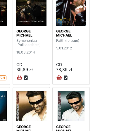
GEORGE
GEORGE
MICHAEL
MICHAEL
Symphonica
Faith (reissue)
(Polish edition)
5.01.2012
18.03.2014
CD
CD
39,89 zł
78,89 zł
72H
GEORGE
GEORGE
MICHAEL
MICHAEL