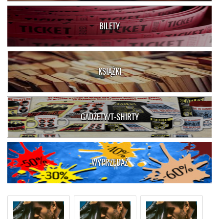
BILETY
KSIĄŻKI
GADŻETY/T-SHIRTY
WYPRZEDAŻ