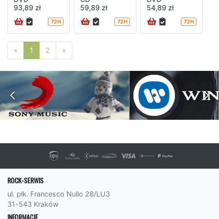
93,89 zł
59,89 zł
54,89 zł
72H
72H
72H
Poprzednia strona
Następna strona
«
1
2
»
ROCK-SERWIS
ul. płk. Francesco Nullo 28/LU3
31-543 Kraków
INFORMACJE