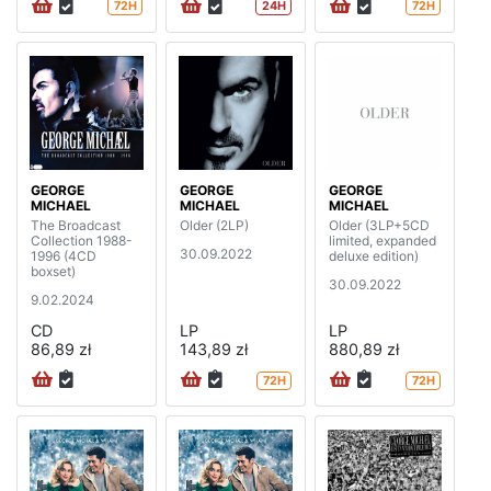
72H
24H
72H
GEORGE
GEORGE
GEORGE
MICHAEL
MICHAEL
MICHAEL
The Broadcast
Older (2LP)
Older (3LP+5CD
Collection 1988-
limited, expanded
30.09.2022
1996 (4CD
deluxe edition)
boxset)
30.09.2022
9.02.2024
CD
LP
LP
86,89 zł
143,89 zł
880,89 zł
72H
72H