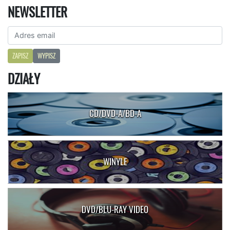
NEWSLETTER
ZAPISZ
WYPISZ
DZIAŁY
CD/DVD-A/BD-A
WINYLE
DVD/BLU-RAY VIDEO