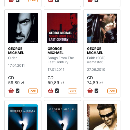
GEORGE
GEORGE
GEORGE
MICHAEL
MICHAEL
MICHAEL
Older
Songs From The
Faith (2CD)
Last Century
(remaster)
17.01.2011
17.01.2011
27.09.2010
CD
CD
CD
59,89 zł
59,89 zł
74,89 zł
72H
72H
72H