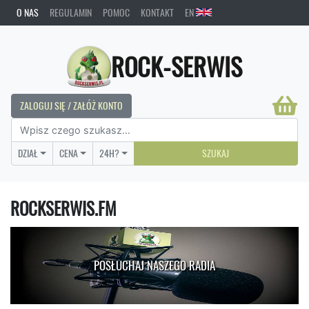
O NAS
REGULAMIN
POMOC
KONTAKT
EN
ROCK-SERWIS
ZALOGUJ SIĘ / ZAŁÓŻ KONTO
DZIAŁ
CENA
24H?
SZUKAJ
ROCKSERWIS.FM
POSŁUCHAJ NASZEGO RADIA