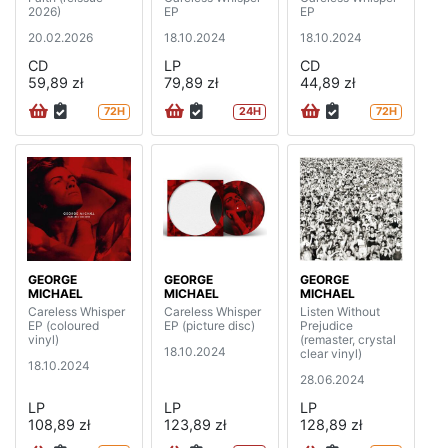
2026)
EP
EP
20.02.2026
18.10.2024
18.10.2024
CD
LP
CD
59,89 zł
79,89 zł
44,89 zł
72H
24H
72H
GEORGE
GEORGE
GEORGE
MICHAEL
MICHAEL
MICHAEL
Careless Whisper
Careless Whisper
Listen Without
EP (coloured
EP (picture disc)
Prejudice
vinyl)
(remaster, crystal
18.10.2024
clear vinyl)
18.10.2024
28.06.2024
LP
LP
LP
108,89 zł
123,89 zł
128,89 zł