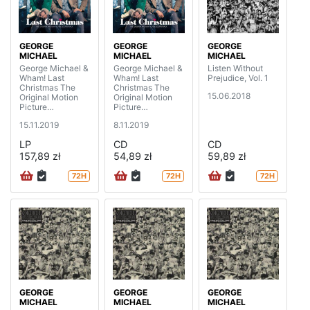
GEORGE
GEORGE
GEORGE
MICHAEL
MICHAEL
MICHAEL
George Michael &
George Michael &
Listen Without
Wham! Last
Wham! Last
Prejudice, Vol. 1
Christmas The
Christmas The
15.06.2018
Original Motion
Original Motion
Picture
Picture
Soundtrack (2LP)
Soundtrack
15.11.2019
8.11.2019
LP
CD
CD
157,89 zł
54,89 zł
59,89 zł
72H
72H
72H
GEORGE
GEORGE
GEORGE
MICHAEL
MICHAEL
MICHAEL