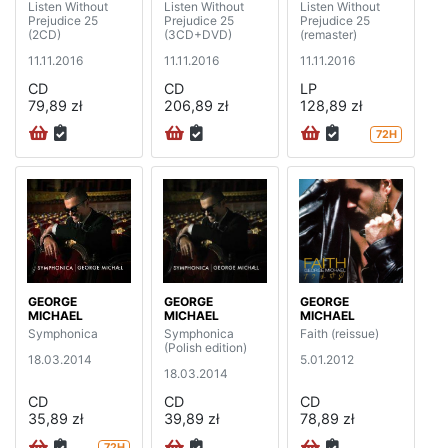
Listen Without
Listen Without
Listen Without
Prejudice 25
Prejudice 25
Prejudice 25
(2CD)
(3CD+DVD)
(remaster)
11.11.2016
11.11.2016
11.11.2016
CD
CD
LP
79,89 zł
206,89 zł
128,89 zł
72H
GEORGE
GEORGE
GEORGE
MICHAEL
MICHAEL
MICHAEL
Symphonica
Symphonica
Faith (reissue)
(Polish edition)
18.03.2014
5.01.2012
18.03.2014
CD
CD
CD
35,89 zł
39,89 zł
78,89 zł
72H