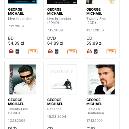
GEORGE
GEORGE
GEORGE
MICHAEL
MICHAEL
MICHAEL
Live In London
Live In London
Twenty Five
(2DVD)
(2CD)
7.12.2009
7.12.2009
13.11.2006
BD
DVD
CD
54,89 zł
64,89 zł
59,89 zł
72H
72H
72H
GEORGE
GEORGE
GEORGE
MICHAEL
MICHAEL
MICHAEL
Twenty Five
Patience
Ladies &
(2DVD)
Gentlemen
15.03.2004
13.11.2006
17.12.1999
DVD
CD
DVD