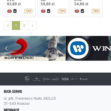
93,89 zł
59,89 zł
54,89 zł
72H
72H
72H
Poprzednia strona
Następna strona
«
1
2
»
ROCK-SERWIS
ul. płk. Francesco Nullo 28/LU3
31-543 Kraków
INFORMACJE