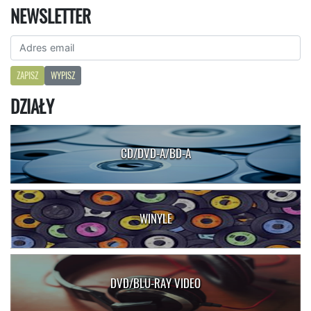
NEWSLETTER
ZAPISZ
WYPISZ
DZIAŁY
CD/DVD-A/BD-A
WINYLE
DVD/BLU-RAY VIDEO