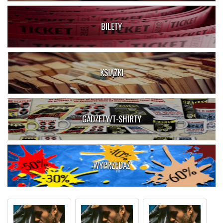
BILETY
KSIĄŻKI
GADŻETY/T-SHIRTY
WYPRZEDAŻ