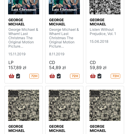
GEORGE
GEORGE
GEORGE
MICHAEL
MICHAEL
MICHAEL
George Michael &
George Michael &
Listen Without
Wham! Last
Wham! Last
Prejudice, Vol. 1
Christmas The
Christmas The
15.06.2018
Original Motion
Original Motion
Picture
Picture
Soundtrack (2LP)
Soundtrack
15.11.2019
8.11.2019
LP
CD
CD
157,89 zł
54,89 zł
59,89 zł
72H
72H
72H
GEORGE
GEORGE
GEORGE
MICHAEL
MICHAEL
MICHAEL