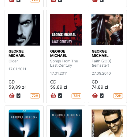
GEORGE
GEORGE
GEORGE
MICHAEL
MICHAEL
MICHAEL
Older
Songs From The
Faith (2CD)
Last Century
(remaster)
17.01.2011
17.01.2011
27.09.2010
CD
CD
CD
59,89 zł
59,89 zł
74,89 zł
72H
72H
72H