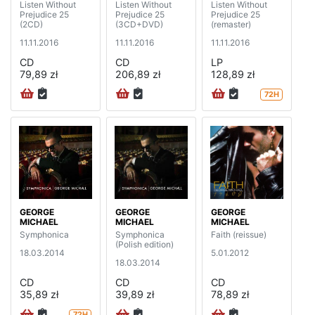
Listen Without
Listen Without
Listen Without
Prejudice 25
Prejudice 25
Prejudice 25
(2CD)
(3CD+DVD)
(remaster)
11.11.2016
11.11.2016
11.11.2016
CD
CD
LP
79,89 zł
206,89 zł
128,89 zł
72H
GEORGE
GEORGE
GEORGE
MICHAEL
MICHAEL
MICHAEL
Symphonica
Symphonica
Faith (reissue)
(Polish edition)
18.03.2014
5.01.2012
18.03.2014
CD
CD
CD
35,89 zł
39,89 zł
78,89 zł
72H