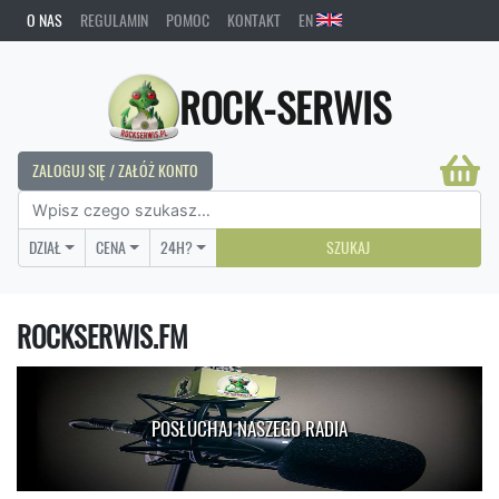
O NAS
REGULAMIN
POMOC
KONTAKT
EN
ROCK-SERWIS
ZALOGUJ SIĘ / ZAŁÓŻ KONTO
DZIAŁ
CENA
24H?
SZUKAJ
ROCKSERWIS.FM
POSŁUCHAJ NASZEGO RADIA