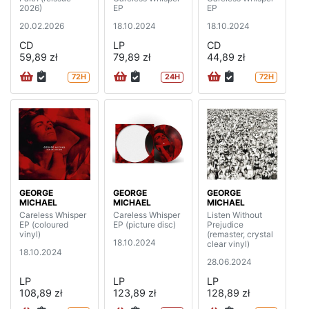
2026)
EP
EP
20.02.2026
18.10.2024
18.10.2024
CD
LP
CD
59,89 zł
79,89 zł
44,89 zł
72H
24H
72H
GEORGE
GEORGE
GEORGE
MICHAEL
MICHAEL
MICHAEL
Careless Whisper
Careless Whisper
Listen Without
EP (coloured
EP (picture disc)
Prejudice
vinyl)
(remaster, crystal
18.10.2024
clear vinyl)
18.10.2024
28.06.2024
LP
LP
LP
108,89 zł
123,89 zł
128,89 zł