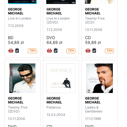
GEORGE
GEORGE
GEORGE
MICHAEL
MICHAEL
MICHAEL
Live In London
Live In London
Twenty Five
(2DVD)
(2CD)
7.12.2009
7.12.2009
13.11.2006
BD
DVD
CD
54,89 zł
64,89 zł
59,89 zł
72H
72H
72H
GEORGE
GEORGE
GEORGE
MICHAEL
MICHAEL
MICHAEL
Twenty Five
Patience
Ladies &
(2DVD)
Gentlemen
15.03.2004
13.11.2006
17.12.1999
DVD
CD
DVD