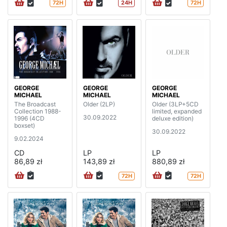
72H
24H
72H
GEORGE
GEORGE
GEORGE
MICHAEL
MICHAEL
MICHAEL
The Broadcast
Older (2LP)
Older (3LP+5CD
Collection 1988-
limited, expanded
30.09.2022
1996 (4CD
deluxe edition)
boxset)
30.09.2022
9.02.2024
CD
LP
LP
86,89 zł
143,89 zł
880,89 zł
72H
72H