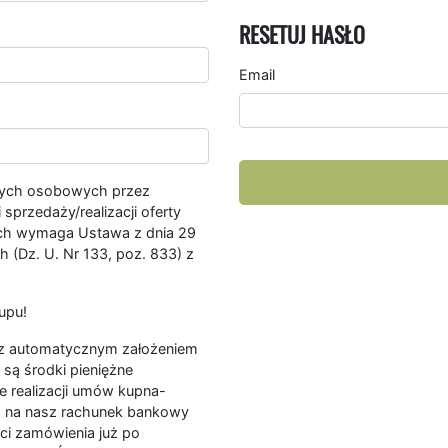
RESETUJ HASŁO
Email
nych osobowych przez
przedaży/realizacji oferty
ych wymaga Ustawa z dnia 29
 (Dz. U. Nr 133, poz. 833) z
upu!
ę z automatycznym założeniem
są środki pieniężne
e realizacji umów kupna-
a na nasz rachunek bankowy
ści zamówienia już po