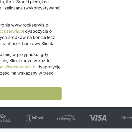
ą, itp.). Środki pieniężne
 i zaliczane (wykorzystywane)
.
 stronie www.rockserwis.pl
ckserwis.pl
dyspozycję o
ch środków na koncie lecz
 rachunek bankowy Klienta.
później w przypadku, gdy
cie, Klient może w każdej
bok@rockserwis.pl
dyspozycję
zęści na wskazany w treści