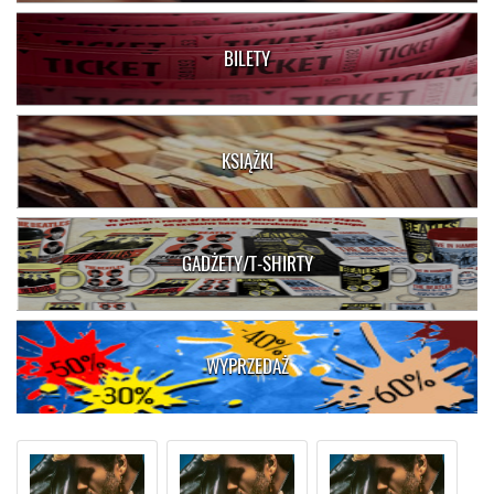
BILETY
KSIĄŻKI
GADŻETY/T-SHIRTY
WYPRZEDAŻ