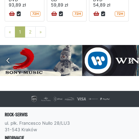
93,89 zł
59,89 zł
54,89 zł
72H
72H
72H
Poprzednia strona
Następna strona
«
1
2
»
ROCK-SERWIS
ul. płk. Francesco Nullo 28/LU3
31-543 Kraków
INFORMACJE