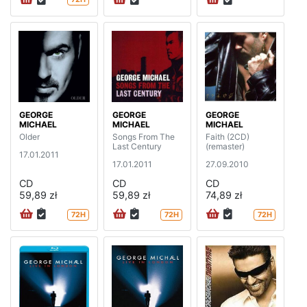
GEORGE
GEORGE
GEORGE
MICHAEL
MICHAEL
MICHAEL
Older
Songs From The
Faith (2CD)
Last Century
(remaster)
17.01.2011
17.01.2011
27.09.2010
CD
CD
CD
59,89 zł
59,89 zł
74,89 zł
72H
72H
72H