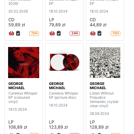
2026)
EP
EP
20.02.2026
18.10.2024
18.10.2024
CD
LP
CD
59,89 zł
79,89 zł
44,89 zł
72H
24H
72H
GEORGE
GEORGE
GEORGE
MICHAEL
MICHAEL
MICHAEL
Careless Whisper
Careless Whisper
Listen Without
EP (coloured
EP (picture disc)
Prejudice
vinyl)
(remaster, crystal
18.10.2024
clear vinyl)
18.10.2024
28.06.2024
LP
LP
LP
108,89 zł
123,89 zł
128,89 zł