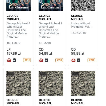
GEORGE
GEORGE
GEORGE
MICHAEL
MICHAEL
MICHAEL
George Michael &
George Michael &
Listen Without
Wham! Last
Wham! Last
Prejudice, Vol. 1
Christmas The
Christmas The
15.06.2018
Original Motion
Original Motion
Picture
Picture
Soundtrack (2LP)
Soundtrack
15.11.2019
8.11.2019
LP
CD
CD
157,89 zł
54,89 zł
59,89 zł
72H
72H
72H
GEORGE
GEORGE
GEORGE
MICHAEL
MICHAEL
MICHAEL