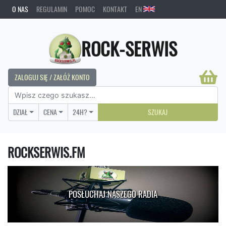
O NAS
REGULAMIN
POMOC
KONTAKT
EN
ROCK-SERWIS
ZALOGUJ SIĘ / ZAŁÓŻ KONTO
DZIAŁ
CENA
24H?
SZUKAJ
ROCKSERWIS.FM
POSŁUCHAJ NASZEGO RADIA