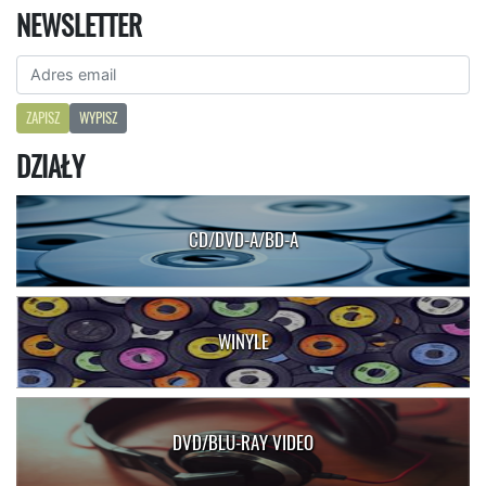
NEWSLETTER
ZAPISZ
WYPISZ
DZIAŁY
CD/DVD-A/BD-A
WINYLE
DVD/BLU-RAY VIDEO