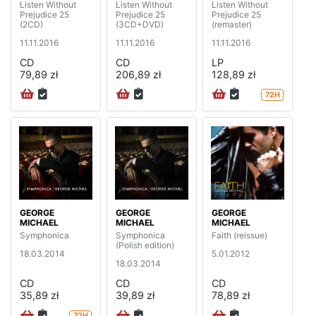
Listen Without
Listen Without
Listen Without
Prejudice 25
Prejudice 25
Prejudice 25
(2CD)
(3CD+DVD)
(remaster)
11.11.2016
11.11.2016
11.11.2016
CD
CD
LP
79,89 zł
206,89 zł
128,89 zł
72H
GEORGE
GEORGE
GEORGE
MICHAEL
MICHAEL
MICHAEL
Symphonica
Symphonica
Faith (reissue)
(Polish edition)
18.03.2014
5.01.2012
18.03.2014
CD
CD
CD
35,89 zł
39,89 zł
78,89 zł
72H