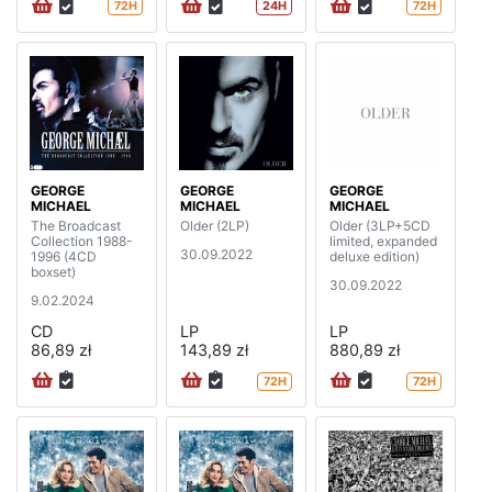
72H
24H
72H
GEORGE
GEORGE
GEORGE
MICHAEL
MICHAEL
MICHAEL
The Broadcast
Older (2LP)
Older (3LP+5CD
Collection 1988-
limited, expanded
30.09.2022
1996 (4CD
deluxe edition)
boxset)
30.09.2022
9.02.2024
CD
LP
LP
86,89 zł
143,89 zł
880,89 zł
72H
72H