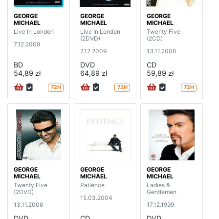
GEORGE
GEORGE
GEORGE
MICHAEL
MICHAEL
MICHAEL
Live In London
Live In London
Twenty Five
(2DVD)
(2CD)
7.12.2009
7.12.2009
13.11.2006
BD
DVD
CD
54,89 zł
64,89 zł
59,89 zł
72H
72H
72H
GEORGE
GEORGE
GEORGE
MICHAEL
MICHAEL
MICHAEL
Twenty Five
Patience
Ladies &
(2DVD)
Gentlemen
15.03.2004
13.11.2006
17.12.1999
DVD
CD
DVD