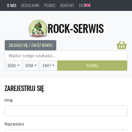
O NAS
REGULAMIN
POMOC
KONTAKT
EN
ROCK-SERWIS
ZALOGUJ SIĘ / ZAŁÓŻ KONTO
DZIAŁ
CENA
24H?
SZUKAJ
ZAREJESTRUJ SIĘ
Imię
Nazwisko