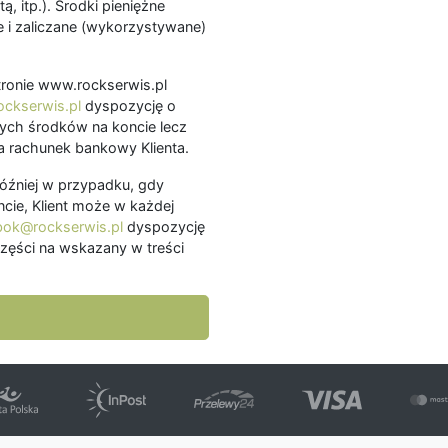
ą, itp.). Środki pieniężne
 i zaliczane (wykorzystywane)
.
 stronie www.rockserwis.pl
ckserwis.pl
dyspozycję o
ch środków na koncie lecz
 rachunek bankowy Klienta.
później w przypadku, gdy
cie, Klient może w każdej
bok@rockserwis.pl
dyspozycję
zęści na wskazany w treści