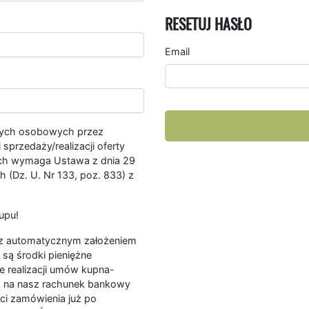
RESETUJ HASŁO
Email
nych osobowych przez
przedaży/realizacji oferty
ych wymaga Ustawa z dnia 29
 (Dz. U. Nr 133, poz. 833) z
upu!
ę z automatycznym założeniem
są środki pieniężne
e realizacji umów kupna-
a na nasz rachunek bankowy
ści zamówienia już po