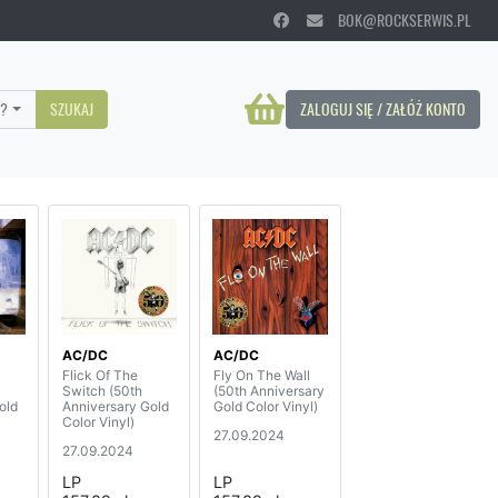
BOK@ROCKSERWIS.PL
?
SZUKAJ
ZALOGUJ SIĘ / ZAŁÓŻ KONTO
AC/DC
AC/DC
Flick Of The
Fly On The Wall
Switch (50th
(50th Anniversary
old
Anniversary Gold
Gold Color Vinyl)
Color Vinyl)
27.09.2024
27.09.2024
LP
LP