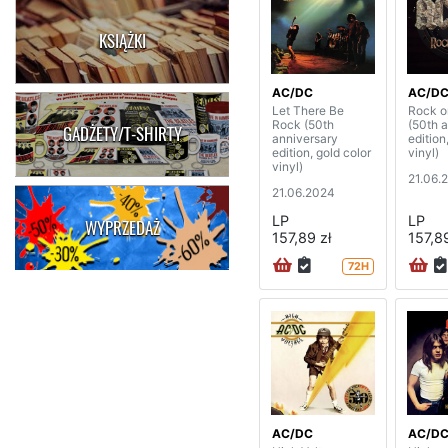
KSIĄŻKI
AC/DC
AC/D
Let There Be
Rock o
Rock (50th
(50th 
GADŻETY/T-SHIRTY
anniversary
edition
edition, gold color
vinyl)
vinyl)
21.06.
21.06.2024
LP
LP
WYPRZEDAŻ
157,89 zł
157,89
72H
AC/DC
AC/D