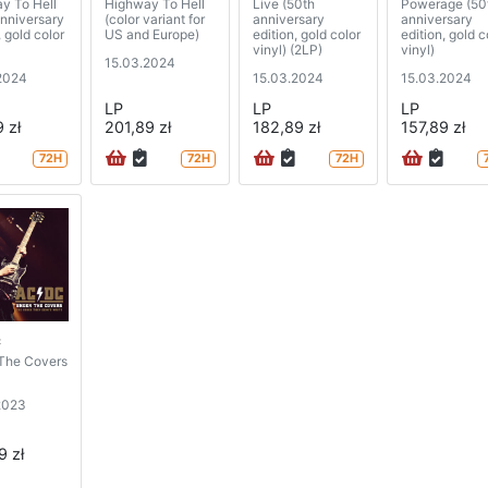
y To Hell
Highway To Hell
Live (50th
Powerage (50
anniversary
(color variant for
anniversary
anniversary
, gold color
US and Europe)
edition, gold color
edition, gold c
vinyl) (2LP)
vinyl)
15.03.2024
2024
15.03.2024
15.03.2024
LP
LP
LP
 zł
201,89 zł
182,89 zł
157,89 zł
72H
72H
72H
C
The Covers
2023
9 zł