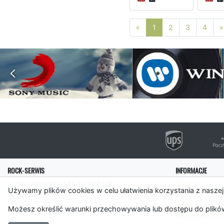
Poprzednia strona
«
1
2
3
4
»
ROCK-SERWIS
INFORMACJE
ul. płk. Francesco Nullo 28/LU3
O nas
Używamy plików cookies w celu ułatwienia korzystania z naszej
31-543 Kraków
Pomoc
Polityka cooki
Możesz określić warunki przechowywania lub dostępu do plików
Rockserwis.f