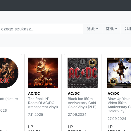
DZIAŁ
CENA
24H
C
AC/DC
AC/DC
AC/DC
tt (picture
The Rock ‘N’
Black Ice (50th
Blow Up Your
Roots Of AC/DC
Anniversary Gold
Video (50th
(transparent vinyl)
Color Vinyl) (2LP)
Anniversary G
2026
Color Vinyl)
7.11.2025
27.09.2024
27.09.2024
LP
LP
LP