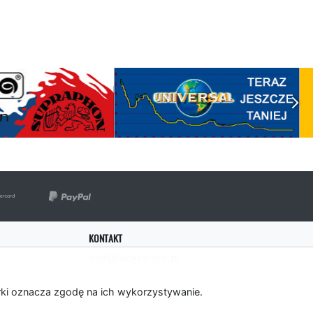
KONTAKT
bok@rockserwis.pl
rki oznacza zgodę na ich wykorzystywanie.