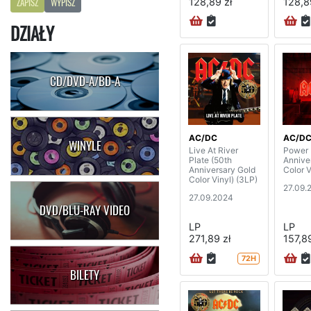
128,89 zł
128,8
ZAPISZ
WYPISZ
DZIAŁY
CD/DVD-A/BD-A
AC/DC
AC/D
WINYLE
Live At River
Power 
Plate (50th
Annive
Anniversary Gold
Color V
Color Vinyl) (3LP)
27.09.
27.09.2024
DVD/BLU-RAY VIDEO
LP
LP
271,89 zł
157,89
72H
BILETY