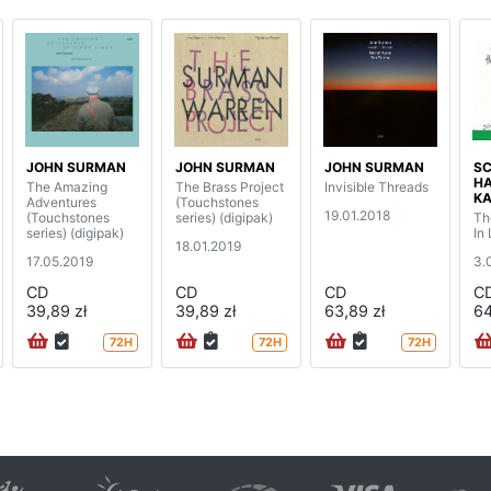
JOHN SURMAN
JOHN SURMAN
JOHN SURMAN
S
HA
The Amazing
The Brass Project
Invisible Threads
KA
Adventures
(Touchstones
19.01.2018
(Touchstones
series) (digipak)
Th
series) (digipak)
In 
18.01.2019
17.05.2019
3.
CD
CD
CD
C
39,89 zł
39,89 zł
63,89 zł
64
72H
72H
72H