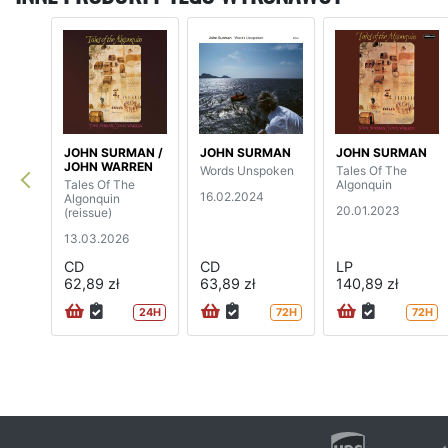
JOHN SURMAN /
JOHN SURMAN
JOHN SURMAN
JOHN WARREN
Words Unspoken
Tales Of The
Tales Of The
Algonquin
16.02.2024
Algonquin
20.01.2023
(reissue)
13.03.2026
CD
CD
LP
62,89 zł
63,89 zł
140,89 zł
24H
72H
72H