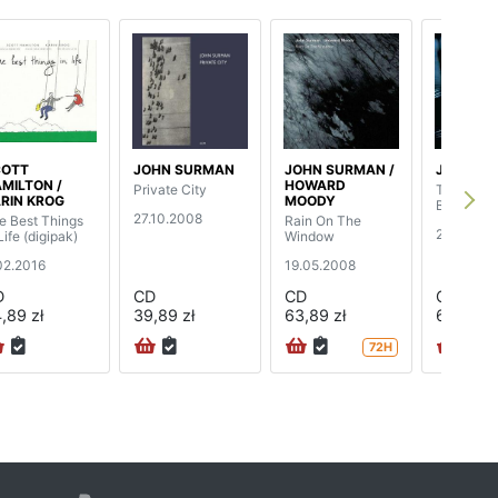
COTT
JOHN SURMAN
JOHN SURMAN /
JOHN S
MILTON /
HOWARD
Private City
The Space
RIN KROG
MOODY
Between
27.10.2008
e Best Things
Rain On The
25.06.20
Life (digipak)
Window
02.2016
19.05.2008
D
CD
CD
CD
,89 zł
39,89 zł
63,89 zł
63,89 zł
72H