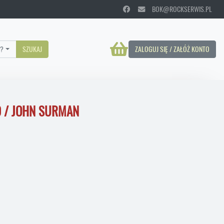
BOK@ROCKSERWIS.PL
?
SZUKAJ
ZALOGUJ SIĘ / ZAŁÓŻ KONTO
D / JOHN SURMAN