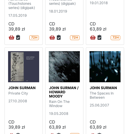
19.01.2018
(Touchstones
series) (digipak)
series) (digipak)
18.01.2019
17.05.2019
CD
CD
CD
39,89 zł
39,89 zł
63,89 zł
72H
72H
72H
JOHN SURMAN
JOHN SURMAN /
JOHN SURMAN
HOWARD
Private City
The Spaces In
MOODY
Between
27.10.2008
Rain On The
25.06.2007
Window
19.05.2008
CD
CD
CD
39,89 zł
63,89 zł
63,89 zł