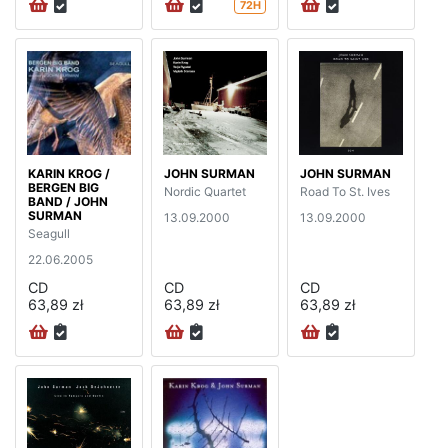
72H
KARIN KROG /
JOHN SURMAN
JOHN SURMAN
BERGEN BIG
Nordic Quartet
Road To St. Ives
BAND / JOHN
SURMAN
13.09.2000
13.09.2000
Seagull
22.06.2005
CD
CD
CD
63,89 zł
63,89 zł
63,89 zł