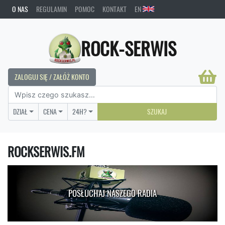
O NAS
REGULAMIN
POMOC
KONTAKT
EN
ROCK-SERWIS
ZALOGUJ SIĘ / ZAŁÓŻ KONTO
DZIAŁ
CENA
24H?
SZUKAJ
ROCKSERWIS.FM
POSŁUCHAJ NASZEGO RADIA