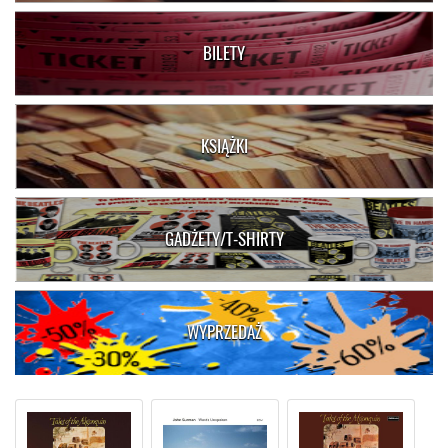
BILETY
KSIĄŻKI
GADŻETY/T-SHIRTY
WYPRZEDAŻ