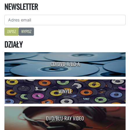
NEWSLETTER
ZAPISZ
WYPISZ
DZIAŁY
CD/DVD-A/BD-A
WINYLE
DVD/BLU-RAY VIDEO