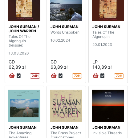
JOHN SURMAN /
JOHN SURMAN
JOHN SURMAN
JOHN WARREN
Words Unspoken
Tales Of The
Tales Of The
Algonquin
16.02.2024
Algonquin
20.01.2023
(reissue)
13.03.2026
CD
CD
LP
62,89 zł
63,89 zł
140,89 zł
24H
72H
72H
JOHN SURMAN
JOHN SURMAN
JOHN SURMAN
The Amazing
The Brass Project
Invisible Threads
Adventures
(Touchstones