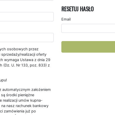
RESETUJ HASŁO
Email
nych osobowych przez
przedaży/realizacji oferty
ych wymaga Ustawa z dnia 29
 (Dz. U. Nr 133, poz. 833) z
upu!
ę z automatycznym założeniem
są środki pieniężne
e realizacji umów kupna-
a na nasz rachunek bankowy
ści zamówienia już po