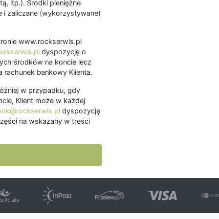
ą, itp.). Środki pieniężne
 i zaliczane (wykorzystywane)
.
 stronie www.rockserwis.pl
ckserwis.pl
dyspozycję o
ch środków na koncie lecz
 rachunek bankowy Klienta.
później w przypadku, gdy
cie, Klient może w każdej
bok@rockserwis.pl
dyspozycję
zęści na wskazany w treści