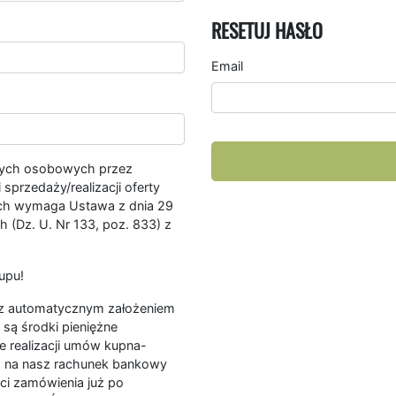
RESETUJ HASŁO
Email
nych osobowych przez
przedaży/realizacji oferty
ych wymaga Ustawa z dnia 29
 (Dz. U. Nr 133, poz. 833) z
upu!
ę z automatycznym założeniem
są środki pieniężne
e realizacji umów kupna-
a na nasz rachunek bankowy
ści zamówienia już po