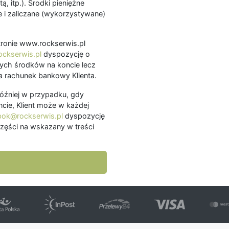
ą, itp.). Środki pieniężne
 i zaliczane (wykorzystywane)
.
 stronie www.rockserwis.pl
ckserwis.pl
dyspozycję o
ch środków na koncie lecz
 rachunek bankowy Klienta.
później w przypadku, gdy
cie, Klient może w każdej
bok@rockserwis.pl
dyspozycję
zęści na wskazany w treści