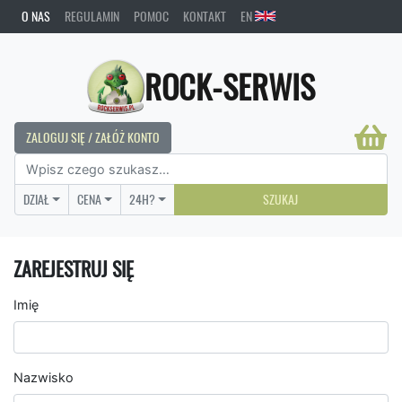
O NAS
REGULAMIN
POMOC
KONTAKT
EN
ROCK-SERWIS
ZALOGUJ SIĘ / ZAŁÓŻ KONTO
DZIAŁ
CENA
24H?
SZUKAJ
ZAREJESTRUJ SIĘ
Imię
Nazwisko