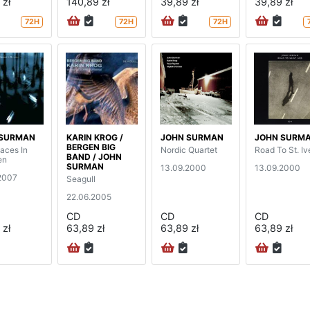
 zł
140,89 zł
39,89 zł
39,89 zł
72H
72H
72H
 SURMAN
KARIN KROG /
JOHN SURMAN
JOHN SURM
BERGEN BIG
aces In
Nordic Quartet
Road To St. Iv
BAND / JOHN
en
SURMAN
13.09.2000
13.09.2000
2007
Seagull
22.06.2005
CD
CD
CD
 zł
63,89 zł
63,89 zł
63,89 zł
na