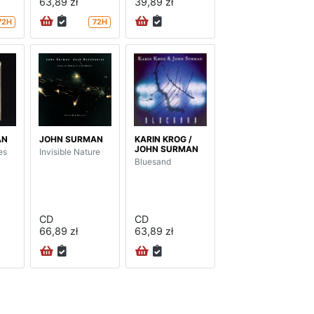
63,89 zł
39,89 zł
72H
72H
AN
JOHN SURMAN
KARIN KROG /
JOHN SURMAN
es
Invisible Nature
Bluesand
CD
CD
66,89 zł
63,89 zł