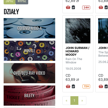
62,89 zł
63,89
ZAPISZ
WYPISZ
24H
DZIAŁY
CD/DVD-A/BD-A
JOHN SURMAN /
JOHN
WINYLE
HOWARD
The Sp
MOODY
Betwe
Rain On The
25.06.
Window
19.05.2008
DVD/BLU-RAY VIDEO
CD
CD
63,89 zł
63,89
72H
BILETY
Poprzednia strona
Następna stro
«
1
»