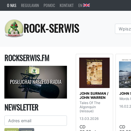
O NAS
REGULAMIN
POMOC
KONTAKT
EN
ROCK-SERWIS
ROCKSERWIS.FM
POSŁUCHAJ NASZEGO RADIA
JOHN SURMAN /
JOHN
JOHN WARREN
Words
Tales Of The
NEWSLETTER
16.02.
Algonquin
(reissue)
13.03.2026
CD
CD