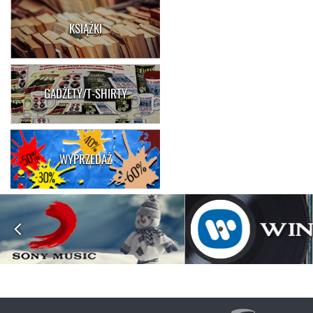
KSIĄŻKI
GADŻETY/T-SHIRTY
WYPRZEDAŻ