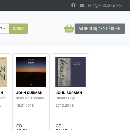
BOK@ROCKSERWIS.PL
?
SZUKAJ
ZALOGUJ SIĘ / ZAŁÓŻ KONTO
AN
JOHN SURMAN
JOHN SURMAN
ject
Invisible Threads
Private City
19.01.2018
27.10.2008
k)
CD
CD