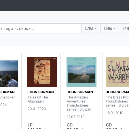
DZIAŁ
CENA
24H
 SURMAN
JOHN SURMAN
JOHN SURMAN
JOHN SURM
 Unspoken
Tales Of The
The Amazing
The Brass Pro
Algonquin
Adventures
(Touchstones
2024
(Touchstones
series) (digipa
20.01.2023
series) (digipak)
18.01.2019
17.05.2019
LP
CD
CD