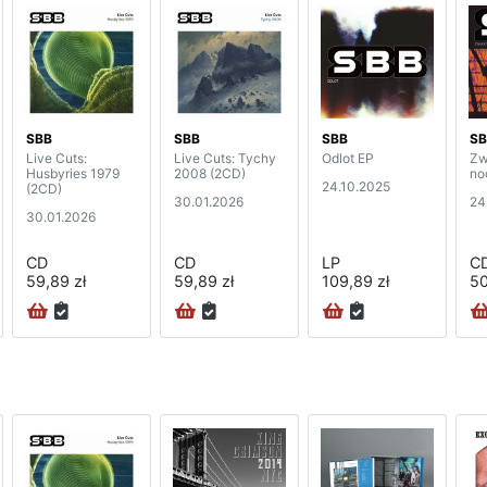
SBB
SBB
SBB
SB
Live Cuts:
Live Cuts: Tychy
Odlot EP
Zw
Husbyries 1979
2008 (2CD)
no
24.10.2025
(2CD)
30.01.2026
24
30.01.2026
CD
CD
LP
C
59,89 zł
59,89 zł
109,89 zł
50