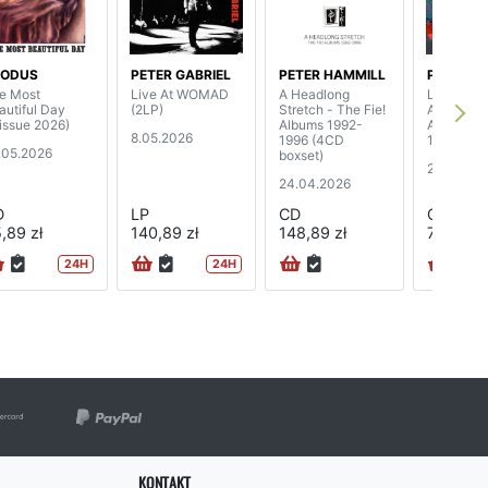
XODUS
PETER GABRIEL
PETER HAMMILL
PINK FL
e Most
Live At WOMAD
A Headlong
Live From
autiful Day
(2LP)
Stretch - The Fie!
Angeles S
eissue 2026)
Albums 1992-
Arena, Apr
8.05.2026
1996 (4CD
1975 (2C
.05.2026
boxset)
24.04.20
24.04.2026
D
LP
CD
CD
,89 zł
140,89 zł
148,89 zł
74,89 zł
24H
24H
KONTAKT