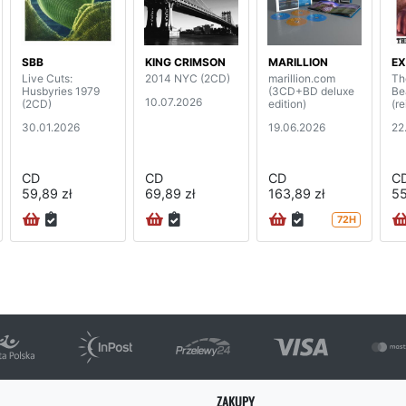
SBB
KING CRIMSON
MARILLION
E
Live Cuts:
2014 NYC (2CD)
marillion.com
Th
Husbyries 1979
(3CD+BD deluxe
Be
10.07.2026
(2CD)
edition)
(r
30.01.2026
19.06.2026
22
CD
CD
CD
C
59,89 zł
69,89 zł
163,89 zł
55
72H
ZAKUPY