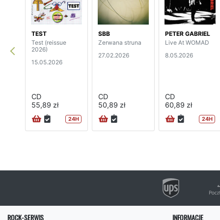
TEST
SBB
PETER GABRIEL
Test (reissue
Zerwana struna
Live At WOMAD
2026)
27.02.2026
8.05.2026
15.05.2026
CD
CD
CD
55,89 zł
50,89 zł
60,89 zł
24H
24H
ROCK-SERWIS
INFORMACJE