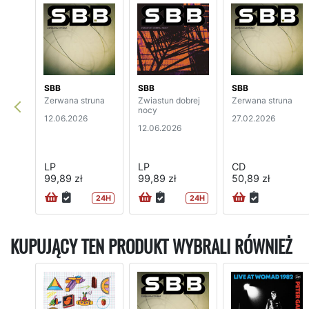
SBB
SBB
SBB
Zerwana struna
Zwiastun dobrej
Zerwana struna
nocy
12.06.2026
27.02.2026
12.06.2026
LP
LP
CD
99,89 zł
99,89 zł
50,89 zł
24H
24H
KUPUJĄCY TEN PRODUKT WYBRALI RÓWNIEŻ