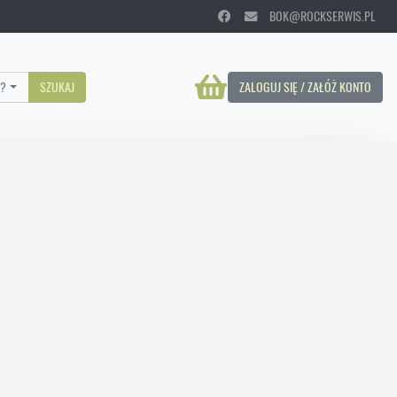
BOK@ROCKSERWIS.PL
?
SZUKAJ
ZALOGUJ SIĘ / ZAŁÓŻ KONTO