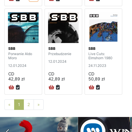
SBB
SBB
SBB
Porwanie Aldo
Przebudzenie
Live Cuts:
Moro
Elmshorn 1980
12.01.2024
12.01.2024
24.11.2023
CD
CD
CD
42,89 zł
42,89 zł
50,89 zł
Poprzednia strona
Następna strona
«
1
2
»