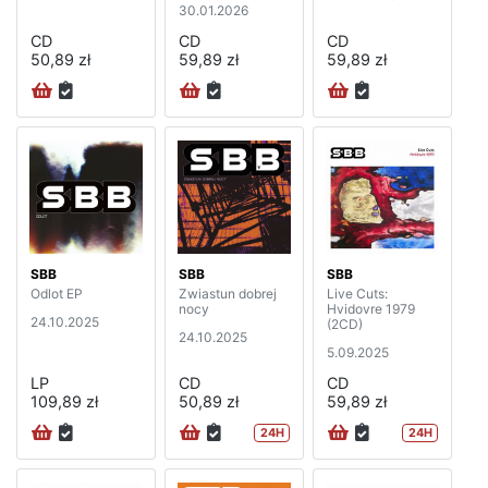
30.01.2026
CD
CD
CD
50,89 zł
59,89 zł
59,89 zł
SBB
SBB
SBB
Odlot EP
Zwiastun dobrej
Live Cuts:
nocy
Hvidovre 1979
24.10.2025
(2CD)
24.10.2025
5.09.2025
LP
CD
CD
109,89 zł
50,89 zł
59,89 zł
24H
24H