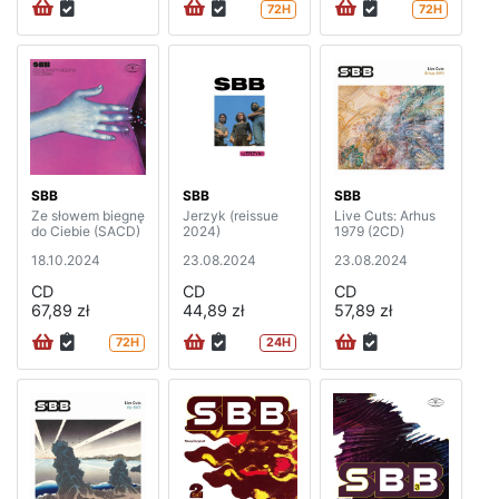
72H
72H
SBB
SBB
SBB
Ze słowem biegnę
Jerzyk (reissue
Live Cuts: Arhus
do Ciebie (SACD)
2024)
1979 (2CD)
18.10.2024
23.08.2024
23.08.2024
CD
CD
CD
67,89 zł
44,89 zł
57,89 zł
72H
24H