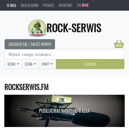
O NAS
REGULAMIN
POMOC
KONTAKT
EN
ROCK-SERWIS
ZALOGUJ SIĘ / ZAŁÓŻ KONTO
DZIAŁ
CENA
24H?
SZUKAJ
ROCKSERWIS.FM
POSŁUCHAJ NASZEGO RADIA