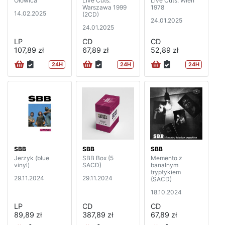
Ołowica
Live Cuts:
Live Cuts: Wien
Warszawa 1999
1978
14.02.2025
(2CD)
24.01.2025
24.01.2025
LP
CD
CD
107,89 zł
67,89 zł
52,89 zł
24H
24H
24H
SBB
SBB
SBB
Jerzyk (blue
SBB Box (5
Memento z
vinyl)
SACD)
banalnym
tryptykiem
29.11.2024
29.11.2024
(SACD)
18.10.2024
LP
CD
CD
89,89 zł
387,89 zł
67,89 zł