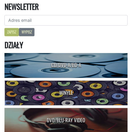
NEWSLETTER
ZAPISZ
WYPISZ
DZIAŁY
CD/DVD-A/BD-A
WINYLE
DVD/BLU-RAY VIDEO