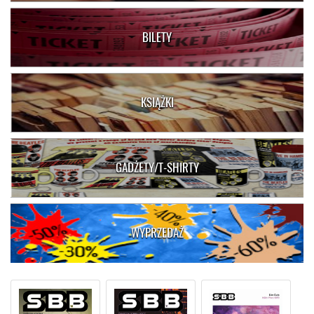
BILETY
KSIĄŻKI
GADŻETY/T-SHIRTY
WYPRZEDAŻ