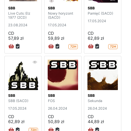
SBB
SBB
SBB
Live Cuts: Elz
Nowy horyzont
Pamięć (SACD)
1977 (2CD)
(SACD)
17.05.2024
23.08.2024
17.05.2024
CD
CD
CD
57,89 zł
59,89 zł
62,89 zł
72H
72H
SBB
SBB
SBB
SBB (SACD)
FOS
Sekunda
17.05.2024
26.04.2024
26.04.2024
CD
CD
CD
62,89 zł
50,89 zł
44,89 zł
72H