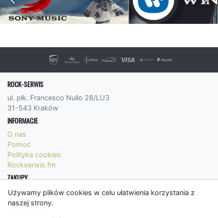
ROCK-SERWIS
ul. płk. Francesco Nullo 28/LU3
31-543 Kraków
INFORMACJE
O nas
Pomoc
Polityka cookies
Rockserwis.fm
ZAKUPY
Formy płatności
Używamy plików cookies w celu ułatwienia korzystania z
Koszty wysyłki
naszej strony.
Panel Klienta