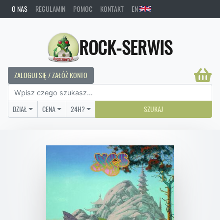
O NAS
REGULAMIN
POMOC
KONTAKT
EN
ROCK-SERWIS
ZALOGUJ SIĘ / ZAŁÓŻ KONTO
DZIAŁ
CENA
24H?
SZUKAJ