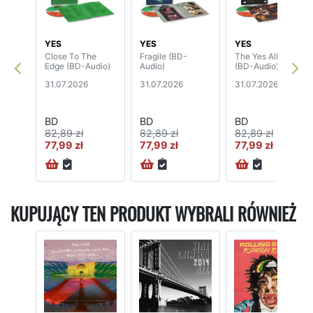
YES
YES
YES
Close To The
Fragile (BD-
The Yes Album
Edge (BD-Audio)
Audio)
(BD-Audio)
31.07.2026
31.07.2026
31.07.2026
BD
BD
BD
82,89 zł
82,89 zł
82,89 zł
77,99 zł
77,99 zł
77,99 zł
KUPUJĄCY TEN PRODUKT WYBRALI RÓWNIEŻ