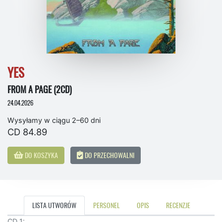
YES
FROM A PAGE (2CD)
24.04.2026
Wysyłamy w ciągu 2–60 dni
CD 84.89
DO KOSZYKA
DO PRZECHOWALNI
LISTA UTWORÓW
PERSONEL
OPIS
RECENZJE
CD 1: