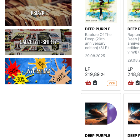
KSIĄŻKI
DEEP PURPLE
DEEP 
Rapture Of The
Raptur
Deep (20th
Deep (
GADŻETY/T-SHIRTY
anniversary
annive
edition) (3LP)
edition
vinyl) 
29.08.2025
29.08.
LP
LP
WYPRZEDAŻ
219,89 zł
248,8
72H
DEEP PURPLE
DEEP 