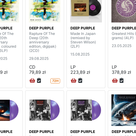
PURPLE
DEEP PURPLE
DEEP PURPLE
DEEP PURPL
e Of The
Rapture Of The
Made In Japan
Greatest Hits 
20th
Deep (20th
(remixed by
grams) (4LP)
rsary
anniversary
Steven Wilson)
23.05.2025
, coloured
edition, digipak)
(2LP)
(3LP)
(2CD)
15.08.2025
2025
29.08.2025
CD
LP
LP
9 zł
79,89 zł
223,89 zł
378,89 zł
72H
PURPLE
DEEP PURPLE
DEEP PURPLE
DEEP PURPL