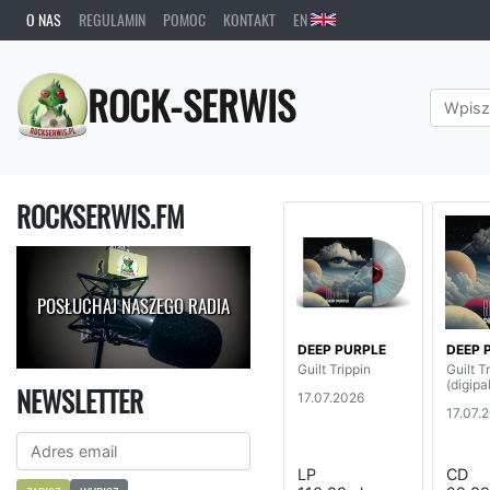
O NAS
REGULAMIN
POMOC
KONTAKT
EN
ROCK-SERWIS
ROCKSERWIS.FM
POSŁUCHAJ NASZEGO RADIA
DEEP PURPLE
DEEP 
Guilt Trippin
Guilt T
(digipa
NEWSLETTER
17.07.2026
17.07.
LP
CD