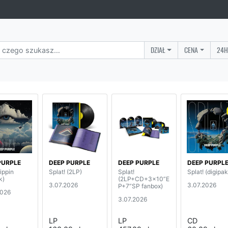
DZIAŁ
CENA
24H
PURPLE
DEEP PURPLE
DEEP PURPLE
DEEP PURPL
rippin
Splat! (2LP)
Splat!
Splat! (digipak
k)
(2LP+CD+3x10”E
3.07.2026
3.07.2026
P+7”SP fanbox)
2026
3.07.2026
LP
LP
CD