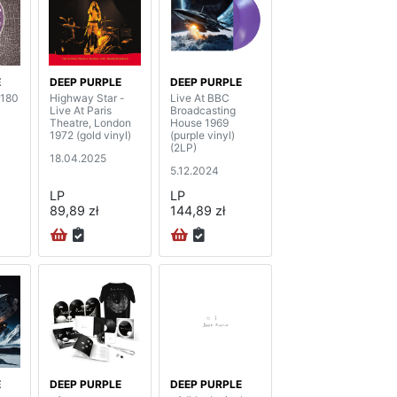
E
DEEP PURPLE
DEEP PURPLE
(180
Highway Star -
Live At BBC
Live At Paris
Broadcasting
Theatre, London
House 1969
1972 (gold vinyl)
(purple vinyl)
(2LP)
18.04.2025
5.12.2024
LP
LP
89,89 zł
144,89 zł
E
DEEP PURPLE
DEEP PURPLE