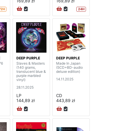
169,89 zł
169,89 zł
72H
24H
E
DEEP PURPLE
DEEP PURPLE
76
Slaves & Masters
Made In Japan
(140 grams,
(5CD+BD-audio
translucent blue &
deluxe edition)
purple marbled
14.11.2025
vinyl)
28.11.2025
LP
CD
144,89 zł
443,89 zł