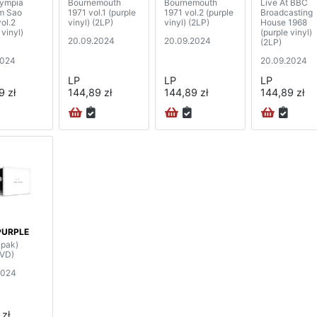
lympia
Bournemouth
Bournemouth
Live At BBC
m Sao
1971 vol.1 (purple
1971 vol.2 (purple
Broadcasting
ol.2
vinyl) (2LP)
vinyl) (2LP)
House 1968
 vinyl)
(purple vinyl)
20.09.2024
20.09.2024
(2LP)
2024
20.09.2024
LP
LP
LP
9 zł
144,89 zł
144,89 zł
144,89 zł
PURPLE
ipak)
VD)
2024
 zł