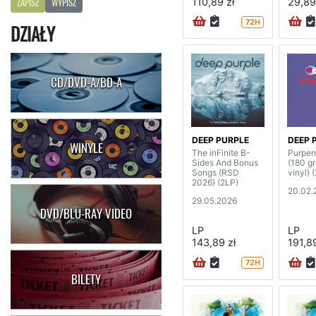
110,89 zł
29,89
ZAPISZ
WYPISZ
72H
DZIAŁY
CD/DVD-A/BD-A
DEEP PURPLE
DEEP 
WINYLE
The inFinite B-
Purpen
Sides And Bonus
(180 g
Songs (RSD
vinyl) 
2026) (2LP)
20.02.
29.05.2026
DVD/BLU-RAY VIDEO
LP
LP
143,89 zł
191,89
72H
BILETY