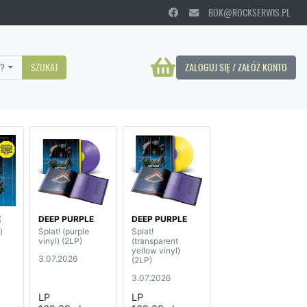
BOK@ROCKSERWIS.PL
?
SZUKAJ
ZALOGUJ SIĘ / ZAŁÓŻ KONTO
E
DEEP PURPLE
DEEP PURPLE
)
Splat! (purple
Splat!
vinyl) (2LP)
(transparent
yellow vinyl)
3.07.2026
(2LP)
3.07.2026
LP
LP