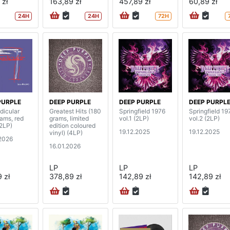
 zł
163,89 zł
457,89 zł
60,89 zł
24H
24H
72H
PURPLE
DEEP PURPLE
DEEP PURPLE
DEEP PURPL
dicular
Greatest Hits (180
Springfield 1976
Springfield 19
rams, red
grams, limited
vol.1 (2LP)
vol.2 (2LP)
(2LP)
edition coloured
19.12.2025
19.12.2025
vinyl) (4LP)
2026
16.01.2026
LP
LP
LP
 zł
378,89 zł
142,89 zł
142,89 zł