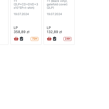
=1
=1 (black vinyl,
(2LP+CD+DVD+3
gatefold cover)
x10"EP+t-shirt)
(2LP)
19.07.2024
19.07.2024
LP
LP
358,89 zł
132,89 zł
72H
24H