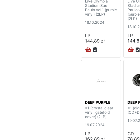
Live Olympia
Live O
Stadium Sao
Stadiu
Paulo vol.1 (purple
Paulo v
vinyl) (2LP)
(purple
(2LP)
18.10.2024
18.10.
LP
LP
144,89 zł
144,8
DEEP PURPLE
DEEP 
=1 (crystal clear
=1 (dig
vinyl, gatefold
(CD+D
cover) (2LP)
19.07.
19.07.2024
LP
CD
162,89 zł
78,89