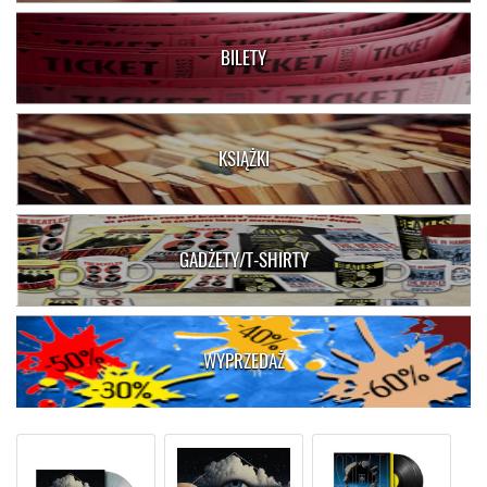
BILETY
KSIĄŻKI
GADŻETY/T-SHIRTY
WYPRZEDAŻ