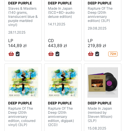
DEEP PURPLE
DEEP PURPLE
DEEP PURPLE
Slaves & Masters
Made In Japan
Rapture Of The
(140 grams,
(5CD+BD-audio
Deep (20th
translucent blue &
deluxe edition)
anniversary
purple marbled
edition) (3LP)
14.11.2025
vinyl)
29.08.2025
28.11.2025
LP
CD
LP
144,89 zł
443,89 zł
219,89 zł
72H
DEEP PURPLE
DEEP PURPLE
DEEP PURPLE
Rapture Of The
Rapture Of The
Made In Japan
Deep (20th
Deep (20th
(remixed by
anniversary
anniversary
Steven Wilson)
edition, coloured
edition, digipak)
(2LP)
vinyl) (3LP)
(2CD)
15.08.2025