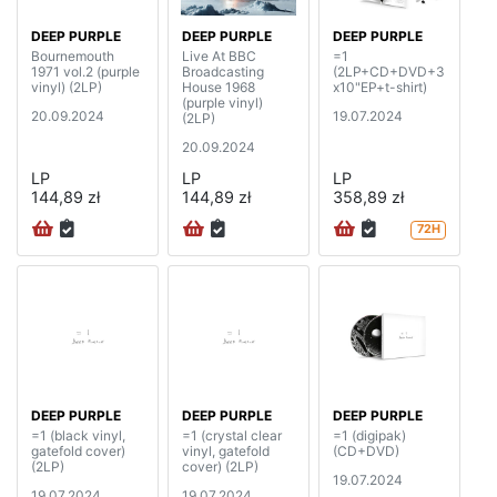
DEEP PURPLE
DEEP PURPLE
DEEP PURPLE
Bournemouth
Live At BBC
=1
1971 vol.2 (purple
Broadcasting
(2LP+CD+DVD+3
vinyl) (2LP)
House 1968
x10"EP+t-shirt)
(purple vinyl)
20.09.2024
19.07.2024
(2LP)
20.09.2024
LP
LP
LP
144,89 zł
144,89 zł
358,89 zł
72H
DEEP PURPLE
DEEP PURPLE
DEEP PURPLE
=1 (black vinyl,
=1 (crystal clear
=1 (digipak)
gatefold cover)
vinyl, gatefold
(CD+DVD)
(2LP)
cover) (2LP)
19.07.2024
19.07.2024
19.07.2024