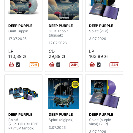
DEEP PURPLE
DEEP PURPLE
DEEP PURPLE
Guilt Trippin
Guilt Trippin
Splat! (2LP)
(digipak)
17.07.2026
3.07.2026
17.07.2026
LP
CD
LP
110,89 zł
29,89 zł
163,89 zł
72H
24H
24H
DEEP PURPLE
DEEP PURPLE
DEEP PURPLE
Splat!
Splat! (digipak)
Splat! (purple
(2LP+CD+3x10”E
vinyl) (2LP)
3.07.2026
P+7”SP fanbox)
3.07.2026