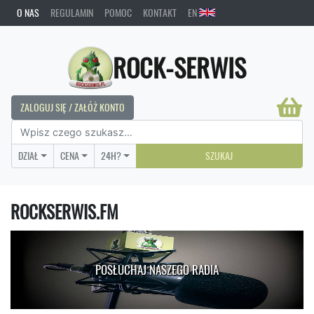
O NAS
REGULAMIN
POMOC
KONTAKT
EN
ROCK-SERWIS
ZALOGUJ SIĘ / ZAŁÓŻ KONTO
DZIAŁ
CENA
24H?
SZUKAJ
ROCKSERWIS.FM
POSŁUCHAJ NASZEGO RADIA