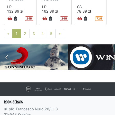
LP
LP
CD
132,89 zł
162,89 zł
78,89 zł
24H
24H
72H
Poprzednia strona
Następna strona
«
1
2
3
4
5
»
ROCK-SERWIS
ul. płk. Francesco Nullo 28/LU3
31-543 Kraków