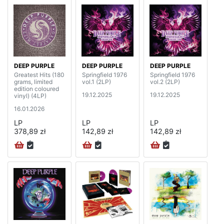
DEEP PURPLE
DEEP PURPLE
DEEP PURPLE
Greatest Hits (180
Springfield 1976
Springfield 1976
grams, limited
vol.1 (2LP)
vol.2 (2LP)
edition coloured
19.12.2025
19.12.2025
vinyl) (4LP)
16.01.2026
LP
LP
LP
378,89 zł
142,89 zł
142,89 zł