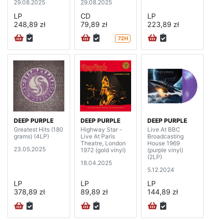
29.08.2025
29.08.2025
LP
CD
LP
248,89 zł
79,89 zł
223,89 zł
72H
DEEP PURPLE
DEEP PURPLE
DEEP PURPLE
Greatest Hits (180
Highway Star -
Live At BBC
grams) (4LP)
Live At Paris
Broadcasting
Theatre, London
House 1969
23.05.2025
1972 (gold vinyl)
(purple vinyl)
(2LP)
18.04.2025
5.12.2024
LP
LP
LP
378,89 zł
89,89 zł
144,89 zł