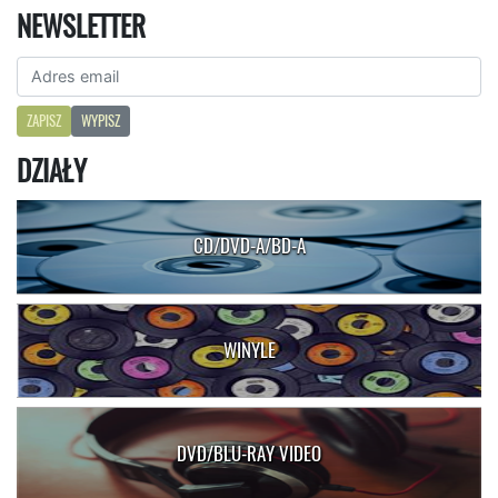
NEWSLETTER
ZAPISZ
WYPISZ
DZIAŁY
CD/DVD-A/BD-A
WINYLE
DVD/BLU-RAY VIDEO