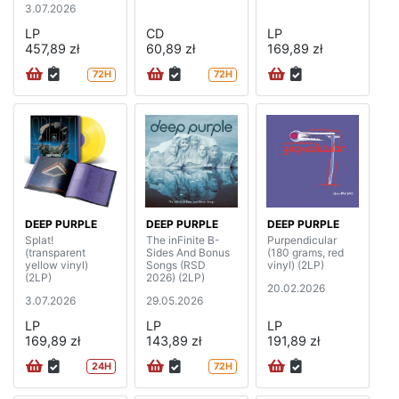
3.07.2026
LP
CD
LP
457,89 zł
60,89 zł
169,89 zł
72H
72H
DEEP PURPLE
DEEP PURPLE
DEEP PURPLE
Splat!
The inFinite B-
Purpendicular
(transparent
Sides And Bonus
(180 grams, red
yellow vinyl)
Songs (RSD
vinyl) (2LP)
(2LP)
2026) (2LP)
20.02.2026
3.07.2026
29.05.2026
LP
LP
LP
169,89 zł
143,89 zł
191,89 zł
24H
72H