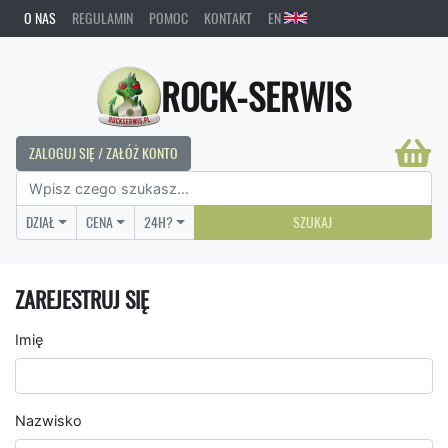
O NAS
REGULAMIN
POMOC
KONTAKT
EN
ROCK-SERWIS
ZALOGUJ SIĘ / ZAŁÓŻ KONTO
DZIAŁ
CENA
24H?
SZUKAJ
ZAREJESTRUJ SIĘ
Imię
Nazwisko