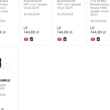
lympia
Bournemouth
Bournemouth
Live At BBC
m Sao
1971 vol.1 (purple
1971 vol.2 (purple
Broadcasting
ol.2
vinyl) (2LP)
vinyl) (2LP)
House 1968
 vinyl)
(purple vinyl)
20.09.2024
20.09.2024
(2LP)
2024
20.09.2024
LP
LP
LP
9 zł
144,89 zł
144,89 zł
144,89 zł
PURPLE
ipak)
VD)
2024
 zł