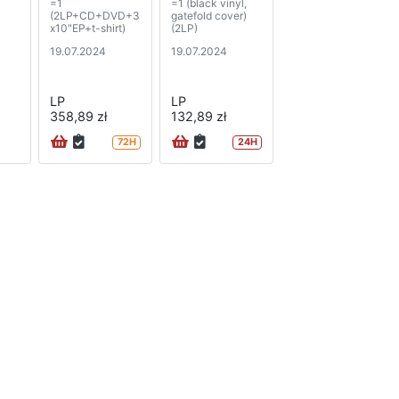
=1
=1 (black vinyl,
(2LP+CD+DVD+3
gatefold cover)
x10"EP+t-shirt)
(2LP)
19.07.2024
19.07.2024
LP
LP
358,89 zł
132,89 zł
72H
24H