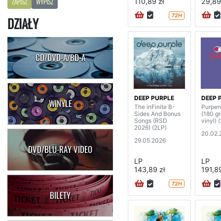
110,89 zł
29,89
ZAPISZ
WYPISZ
72H
DZIAŁY
CD/DVD-A/BD-A
DEEP PURPLE
DEEP 
WINYLE
The inFinite B-
Purpen
Sides And Bonus
(180 g
Songs (RSD
vinyl) 
2026) (2LP)
20.02.
29.05.2026
DVD/BLU-RAY VIDEO
LP
LP
143,89 zł
191,89
72H
BILETY