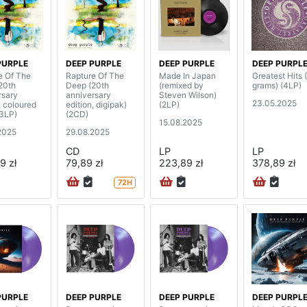
PURPLE
DEEP PURPLE
DEEP PURPLE
DEEP PURPL
e Of The
Rapture Of The
Made In Japan
Greatest Hits 
20th
Deep (20th
(remixed by
grams) (4LP)
rsary
anniversary
Steven Wilson)
23.05.2025
, coloured
edition, digipak)
(2LP)
(3LP)
(2CD)
15.08.2025
2025
29.08.2025
CD
LP
LP
9 zł
79,89 zł
223,89 zł
378,89 zł
72H
PURPLE
DEEP PURPLE
DEEP PURPLE
DEEP PURPL