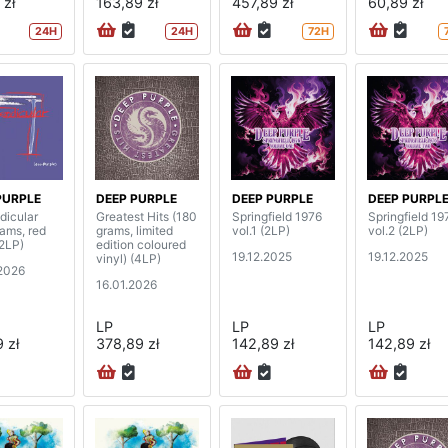
 zł
163,89 zł
457,89 zł
60,89 zł
24H
24H
72H
PURPLE
DEEP PURPLE
DEEP PURPLE
DEEP PURPL
dicular
Greatest Hits (180
Springfield 1976
Springfield 19
rams, red
grams, limited
vol.1 (2LP)
vol.2 (2LP)
(2LP)
edition coloured
19.12.2025
19.12.2025
vinyl) (4LP)
2026
16.01.2026
LP
LP
LP
 zł
378,89 zł
142,89 zł
142,89 zł