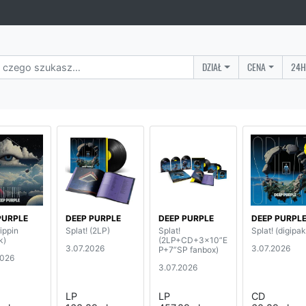
DZIAŁ
CENA
24H
PURPLE
DEEP PURPLE
DEEP PURPLE
DEEP PURPL
rippin
Splat! (2LP)
Splat!
Splat! (digipak
k)
(2LP+CD+3x10”E
3.07.2026
3.07.2026
P+7”SP fanbox)
2026
3.07.2026
LP
LP
CD