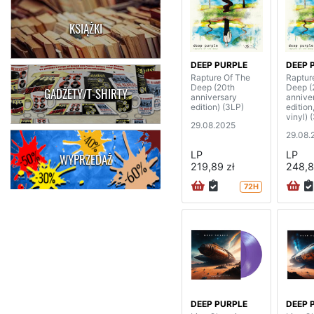
KSIĄŻKI
DEEP PURPLE
DEEP 
Rapture Of The
Raptur
Deep (20th
Deep (
GADŻETY/T-SHIRTY
anniversary
annive
edition) (3LP)
edition
vinyl) 
29.08.2025
29.08.
LP
LP
WYPRZEDAŻ
219,89 zł
248,8
72H
DEEP PURPLE
DEEP 