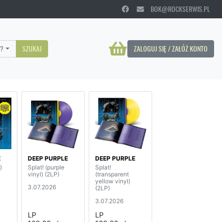
BOK@ROCKSERWIS.PL
?
SZUKAJ
ZALOGUJ SIĘ / ZAŁÓŻ KONTO
E
DEEP PURPLE
DEEP PURPLE
)
Splat! (purple
Splat!
vinyl) (2LP)
(transparent
yellow vinyl)
3.07.2026
(2LP)
3.07.2026
LP
LP