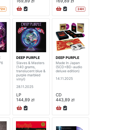
169,89 zł
169,89 zł
72H
24H
E
DEEP PURPLE
DEEP PURPLE
76
Slaves & Masters
Made In Japan
(140 grams,
(5CD+BD-audio
translucent blue &
deluxe edition)
purple marbled
14.11.2025
vinyl)
28.11.2025
LP
CD
144,89 zł
443,89 zł