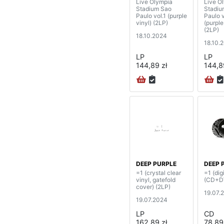
Live Olympia
Live O
Stadium Sao
Stadiu
Paulo vol.1 (purple
Paulo v
vinyl) (2LP)
(purple
(2LP)
18.10.2024
18.10.
LP
LP
144,89 zł
144,8
DEEP PURPLE
DEEP 
=1 (crystal clear
=1 (dig
vinyl, gatefold
(CD+D
cover) (2LP)
19.07.
19.07.2024
LP
CD
162,89 zł
78,89