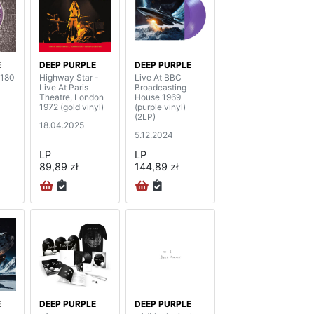
E
DEEP PURPLE
DEEP PURPLE
(180
Highway Star -
Live At BBC
Live At Paris
Broadcasting
Theatre, London
House 1969
1972 (gold vinyl)
(purple vinyl)
(2LP)
18.04.2025
5.12.2024
LP
LP
89,89 zł
144,89 zł
E
DEEP PURPLE
DEEP PURPLE