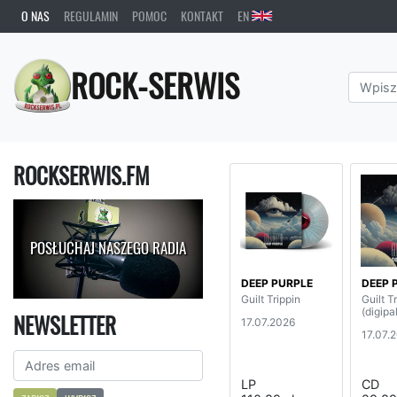
O NAS
REGULAMIN
POMOC
KONTAKT
EN
ROCK-SERWIS
ROCKSERWIS.FM
POSŁUCHAJ NASZEGO RADIA
DEEP PURPLE
DEEP 
Guilt Trippin
Guilt T
(digipa
NEWSLETTER
17.07.2026
17.07.
LP
CD