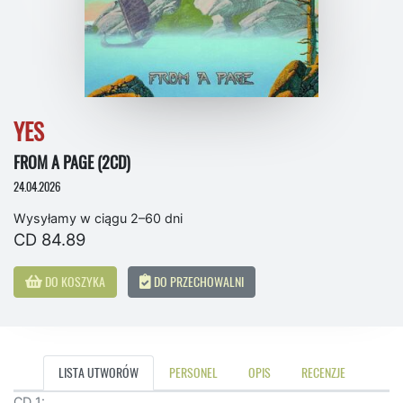
YES
FROM A PAGE (2CD)
24.04.2026
Wysyłamy w ciągu 2–60 dni
CD 84.89
DO KOSZYKA
DO PRZECHOWALNI
LISTA UTWORÓW
PERSONEL
OPIS
RECENZJE
CD 1: