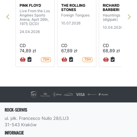
PINK FLOYD
THE ROLLING
RICHARD
STONES
BARBIERI
Live From the Los
Angeles Sports
Foreign Tongues
Hauntings
Arena, April 26th,
(digipak)
10.07.2026
1975 (2CD)
10.04.2026
24.04.2026
CD
CD
CD
74,89 zł
67,89 zł
68,89 zł
72H
72H
ROCK-SERWIS
ul. płk. Francesco Nullo 28/LU3
31-543 Kraków
INFORMACJE