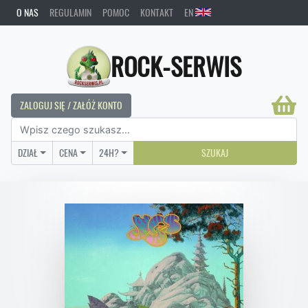
O NAS
REGULAMIN
POMOC
KONTAKT
EN
ROCK-SERWIS
ZALOGUJ SIĘ / ZAŁÓŻ KONTO
DZIAŁ
CENA
24H?
SZUKAJ