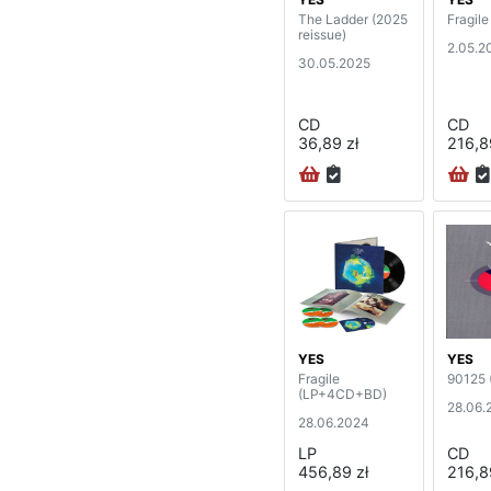
The Ladder (2025
Fragil
reissue)
2.05.2
30.05.2025
CD
CD
36,89 zł
216,8
YES
YES
Fragile
90125 
(LP+4CD+BD)
28.06.
28.06.2024
LP
CD
456,89 zł
216,8