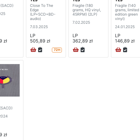
e (SACD)
Close To The
Fragile (180
Fragile (140
Edge
grams, HQ vinyl,
grams, limited
025
(LP+5CD+BD-
45RPM) (2LP)
edition green
audio)
vinyl)
7.02.2025
7.03.2025
24.01.2025
LP
LP
LP
9 zł
505,89 zł
362,89 zł
146,89 zł
72H
(SACD)
2024
9 zł