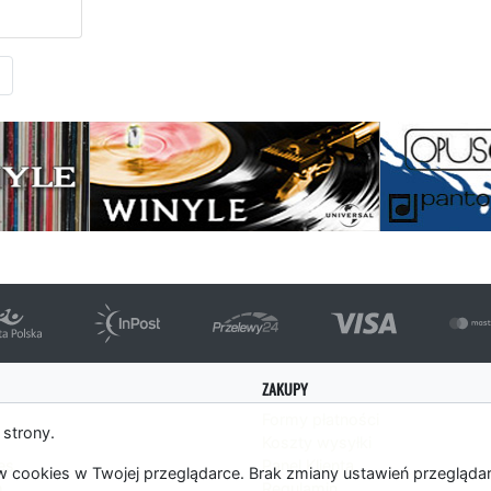
Następna strona
ZAKUPY
Formy płatności
 strony.
Koszty wysyłki
es
Panel Klienta
 cookies w Twojej przeglądarce. Brak zmiany ustawień przegląda
m
Regulamin