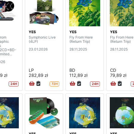
YES
YES
YES
From
Symphonic Live
Fly From Here
Fly From Here
aphic
(4LP)
(Return Trip)
(Return Trip)
s
23.01.2026
28.11.2025
28.11.2025
12CD+BD-
imited
)
026
LP
BD
CD
9 zł
282,89 zł
112,89 zł
79,89 zł
24H
72H
24H
YES
YES
YES