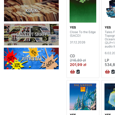
KSIĄŻKI
YES
YES
Close To the Edge
Tales 
GADŻETY/T-SHIRTY
(SACD)
Topogr
Ocean
31.12.2026
(2LP+
audio l
edition
6.02.2
CD
WYPRZEDAŻ
216,89 zł
LP
201,99 zł
534,8
YES
YES