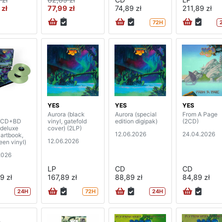
 zł
77,99 zł
74,89 zł
211,89 zł
72H
YES
YES
YES
Aurora (black
Aurora (special
From A Page
2CD+BD
vinyl, gatefold
edition digipak)
(2CD)
 deluxe
cover) (2LP)
12.06.2026
24.04.2026
 artbook,
12.06.2026
reen vinyl)
2026
LP
CD
CD
9 zł
167,89 zł
88,89 zł
84,89 zł
24H
72H
24H