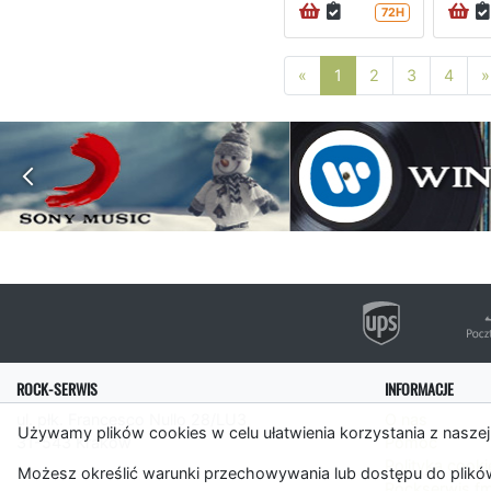
72H
Poprzednia strona
«
1
2
3
4
»
ROCK-SERWIS
INFORMACJE
ul. płk. Francesco Nullo 28/LU3
O nas
Używamy plików cookies w celu ułatwienia korzystania z naszej
31-543 Kraków
Pomoc
Polityka cooki
Możesz określić warunki przechowywania lub dostępu do plików
Rockserwis.f