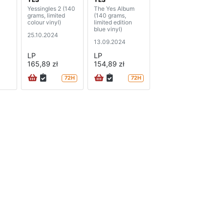
Yessingles 2 (140
The Yes Album
grams, limited
(140 grams,
colour vinyl)
limited edition
blue vinyl)
25.10.2024
13.09.2024
LP
LP
165,89 zł
154,89 zł
72H
72H