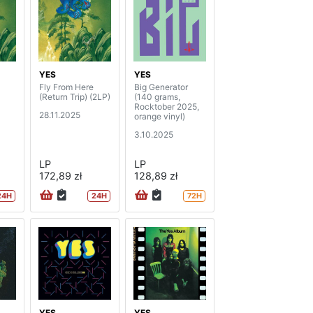
YES
YES
Fly From Here
Big Generator
(Return Trip) (2LP)
(140 grams,
Rocktober 2025,
28.11.2025
orange vinyl)
3.10.2025
LP
LP
172,89 zł
128,89 zł
24H
24H
72H
YES
YES