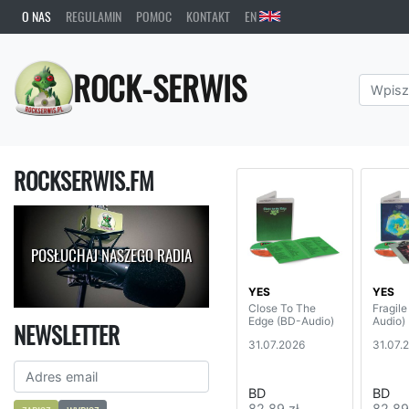
O NAS
REGULAMIN
POMOC
KONTAKT
EN
ROCK-SERWIS
ROCKSERWIS.FM
POSŁUCHAJ NASZEGO RADIA
YES
YES
Close To The
Fragile
Edge (BD-Audio)
Audio)
NEWSLETTER
31.07.2026
31.07.
BD
BD
82,89 zł
82,89