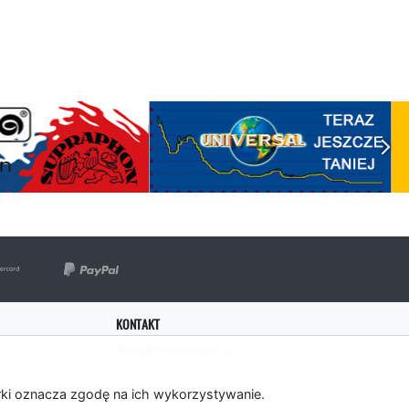
KONTAKT
bok@rockserwis.pl
rki oznacza zgodę na ich wykorzystywanie.