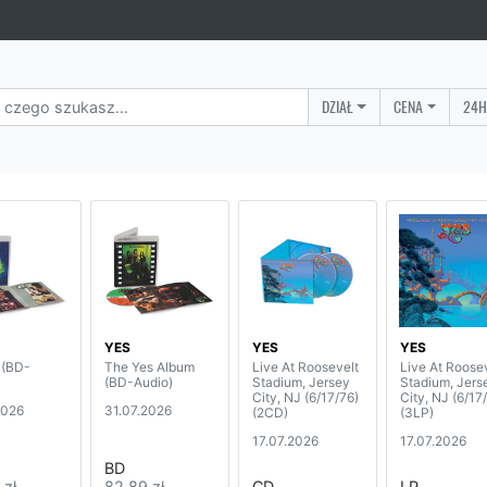
DZIAŁ
CENA
24H
YES
YES
YES
 (BD-
The Yes Album
Live At Roosevelt
Live At Roose
(BD-Audio)
Stadium, Jersey
Stadium, Jers
City, NJ (6/17/76)
City, NJ (6/17
2026
31.07.2026
(2CD)
(3LP)
17.07.2026
17.07.2026
BD
 zł
82,89 zł
CD
LP