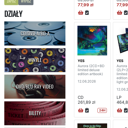
ZAPISZ
WYPISZ
77,99 zł
77,99
DZIAŁY
CD/DVD-A/BD-A
WINYLE
YES
YES
Aurora (2CD+BD
Aurora
limited deluxe
(2LP+
edition artbook)
limited
edition
12.06.2026
light g
DVD/BLU-RAY VIDEO
12.06.
CD
LP
261,89 zł
464,8
24H
BILETY