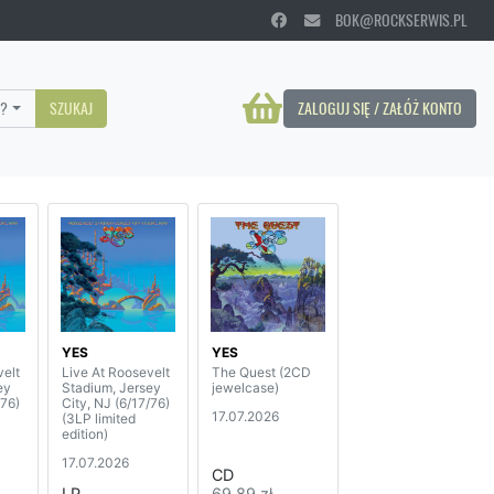
BOK@ROCKSERWIS.PL
?
SZUKAJ
ZALOGUJ SIĘ / ZAŁÓŻ KONTO
YES
YES
velt
Live At Roosevelt
The Quest (2CD
ey
Stadium, Jersey
jewelcase)
/76)
City, NJ (6/17/76)
17.07.2026
(3LP limited
edition)
17.07.2026
CD
LP
69,89 zł