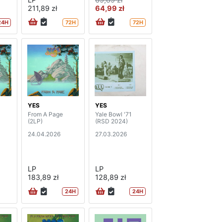
211,89 zł
64,99 zł
24H
72H
72H
YES
YES
From A Page
Yale Bowl '71
(2LP)
(RSD 2024)
24.04.2026
27.03.2026
LP
LP
183,89 zł
128,89 zł
24H
24H