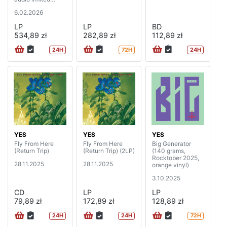
edition)
6.02.2026
LP
LP
BD
534,89 zł
282,89 zł
112,89 zł
24H
72H
24H
YES
YES
YES
Fly From Here
Fly From Here
Big Generator
(Return Trip)
(Return Trip) (2LP)
(140 grams,
Rocktober 2025,
28.11.2025
28.11.2025
orange vinyl)
3.10.2025
CD
LP
LP
79,89 zł
172,89 zł
128,89 zł
24H
24H
72H