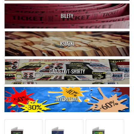
BILETY
KSIĄŻKI
GADŻETY/T-SHIRTY
WYPRZEDAŻ