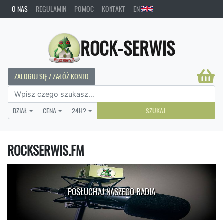
O NAS
REGULAMIN
POMOC
KONTAKT
EN
ROCK-SERWIS
ZALOGUJ SIĘ / ZAŁÓŻ KONTO
DZIAŁ
CENA
24H?
SZUKAJ
ROCKSERWIS.FM
POSŁUCHAJ NASZEGO RADIA