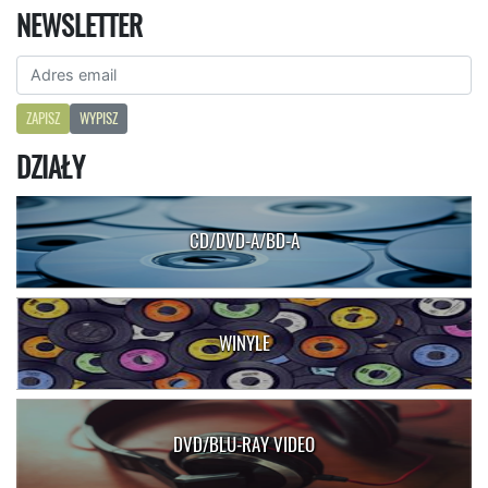
NEWSLETTER
ZAPISZ
WYPISZ
DZIAŁY
CD/DVD-A/BD-A
WINYLE
DVD/BLU-RAY VIDEO