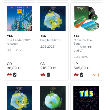
YES
YES
YES
The Ladder (2025
Fragile (SACD)
Close To The
reissue)
Edge
2.05.2025
(LP+5CD+BD-
30.05.2025
audio)
7.03.2025
CD
CD
LP
36,89 zł
216,89 zł
505,89 zł
72H