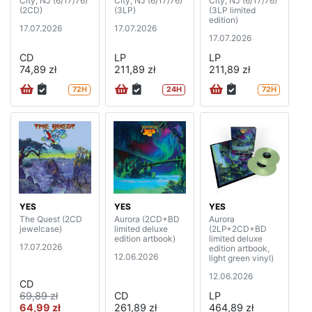
City, NJ (6/17/76)
City, NJ (6/17/76)
City, NJ (6/17/76)
(2CD)
(3LP)
(3LP limited
edition)
17.07.2026
17.07.2026
17.07.2026
CD
LP
LP
74,89 zł
211,89 zł
211,89 zł
72H
24H
72H
YES
YES
YES
The Quest (2CD
Aurora (2CD+BD
Aurora
jewelcase)
limited deluxe
(2LP+2CD+BD
edition artbook)
limited deluxe
17.07.2026
edition artbook,
12.06.2026
light green vinyl)
12.06.2026
CD
69,89 zł
CD
LP
64,99 zł
261,89 zł
464,89 zł