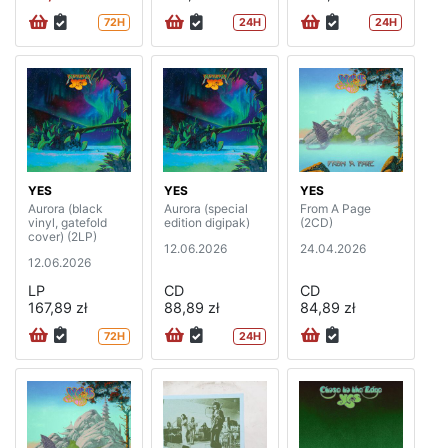
72H
24H
24H
YES
YES
YES
Aurora (black
Aurora (special
From A Page
vinyl, gatefold
edition digipak)
(2CD)
cover) (2LP)
12.06.2026
24.04.2026
12.06.2026
LP
CD
CD
167,89 zł
88,89 zł
84,89 zł
72H
24H