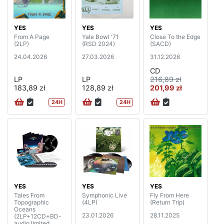
YES
YES
YES
From A Page
Yale Bowl '71
Close To the Edge
(2LP)
(RSD 2024)
(SACD)
24.04.2026
27.03.2026
31.12.2026
CD
LP
LP
216,89 zł
183,89 zł
128,89 zł
201,99 zł
24H
24H
YES
YES
YES
Tales From
Symphonic Live
Fly From Here
Topographic
(4LP)
(Return Trip)
Oceans
23.01.2026
28.11.2025
(2LP+12CD+BD-
audio limited