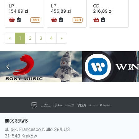
LP
LP
CD
154,89 zł
456,89 zł
216,89 zł
72H
72H
Poprzednia strona
Następna strona
«
1
2
3
4
»
ROCK-SERWIS
ul. płk. Francesco Nullo 28/LU3
31-543 Kraków