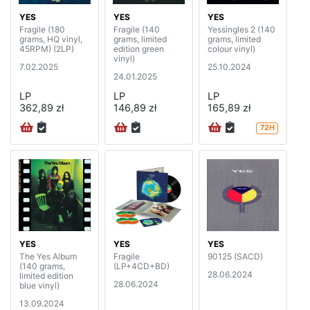
YES
YES
YES
Fragile (180
Fragile (140
Yessingles 2 (140
grams, HQ vinyl,
grams, limited
grams, limited
45RPM) (2LP)
edition green
colour vinyl)
vinyl)
7.02.2025
25.10.2024
24.01.2025
LP
LP
LP
362,89 zł
146,89 zł
165,89 zł
72H
YES
YES
YES
The Yes Album
Fragile
90125 (SACD)
(140 grams,
(LP+4CD+BD)
28.06.2024
limited edition
28.06.2024
blue vinyl)
13.09.2024