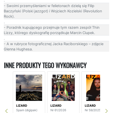
.
- Swoimi przemyśleniami w felietonach dzielą się Filip
Baczyński (Polski jazzgot) i Wojciech Kozielski (Revolution
Rock).
.
- Poradnik kupującego przejmuje tym razem zespół Thin
Lizzy, którego dyskografię porządkuje Marcin Ciupek.
.
- A w rubryce fotograficznej Jacka Raciborskiego – zdjęcie
Glenna Hughesa.
INNE PRODUKTY TEGO WYKONAWCY
LIZARD
LIZARD
LIZARD
Spam (digipak)
Nr 61/2026
Nr 59/2025