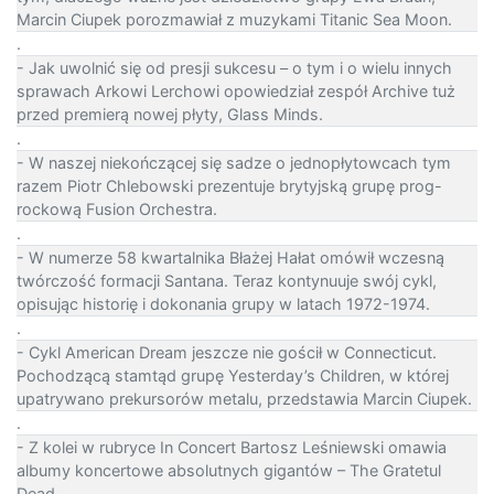
Marcin Ciupek porozmawiał z muzykami Titanic Sea Moon.
.
- Jak uwolnić się od presji sukcesu – o tym i o wielu innych
sprawach Arkowi Lerchowi opowiedział zespół Archive tuż
przed premierą nowej płyty, Glass Minds.
.
- W naszej niekończącej się sadze o jednopłytowcach tym
razem Piotr Chlebowski prezentuje brytyjską grupę prog-
rockową Fusion Orchestra.
.
- W numerze 58 kwartalnika Błażej Hałat omówił wczesną
twórczość formacji Santana. Teraz kontynuuje swój cykl,
opisując historię i dokonania grupy w latach 1972-1974.
.
- Cykl American Dream jeszcze nie gościł w Connecticut.
Pochodzącą stamtąd grupę Yesterday’s Children, w której
upatrywano prekursorów metalu, przedstawia Marcin Ciupek.
.
- Z kolei w rubryce In Concert Bartosz Leśniewski omawia
albumy koncertowe absolutnych gigantów – The Gratetul
Dead.