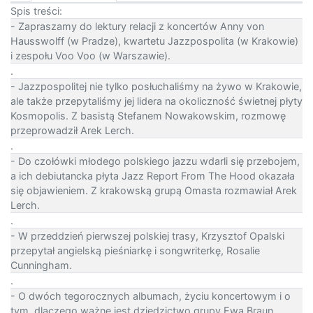
Spis treści:
- Zapraszamy do lektury relacji z koncertów Anny von
Hausswolff (w Pradze), kwartetu Jazzpospolita (w Krakowie)
i zespołu Voo Voo (w Warszawie).
.
- Jazzpospolitej nie tylko posłuchaliśmy na żywo w Krakowie,
ale także przepytaliśmy jej lidera na okoliczność świetnej płyty
Kosmopolis. Z basistą Stefanem Nowakowskim, rozmowę
przeprowadził Arek Lerch.
.
- Do czołówki młodego polskiego jazzu wdarli się przebojem,
a ich debiutancka płyta Jazz Report From The Hood okazała
się objawieniem. Z krakowską grupą Omasta rozmawiał Arek
Lerch.
.
- W przeddzień pierwszej polskiej trasy, Krzysztof Opalski
przepytał angielską pieśniarkę i songwriterkę, Rosalie
Cunningham.
.
- O dwóch tegorocznych albumach, życiu koncertowym i o
tym, dlaczego ważne jest dziedzictwo grupy Ewa Braun,