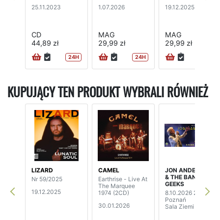
25.11.2023
1.07.2026
19.12.2025
CD
MAG
MAG
44,89 zł
29,99 zł
29,99 zł
24H
24H
24H
KUPUJĄCY TEN PRODUKT WYBRALI RÓWNIEŻ
LIZARD
CAMEL
JON ANDERSON
& THE BAND
Nr 59/2025
Earthrise - Live At
GEEKS
The Marquee
19.12.2025
1974 (2CD)
8.10.2026 20:00
Poznań
30.01.2026
Sala Ziemi