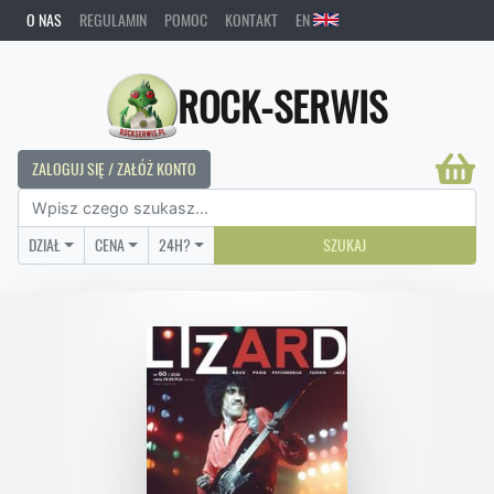
O NAS
REGULAMIN
POMOC
KONTAKT
EN
ROCK-SERWIS
ZALOGUJ SIĘ / ZAŁÓŻ KONTO
DZIAŁ
CENA
24H?
SZUKAJ