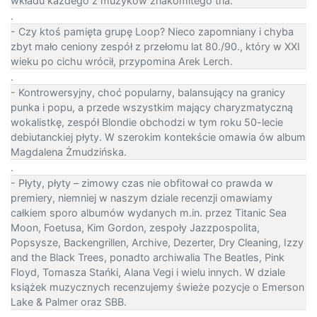
wkładu każdego z muzyków znakomitego tria.
.
- Czy ktoś pamięta grupę Loop? Nieco zapomniany i chyba
zbyt mało ceniony zespół z przełomu lat 80./90., który w XXI
wieku po cichu wrócił, przypomina Arek Lerch.
.
- Kontrowersyjny, choć popularny, balansujący na granicy
punka i popu, a przede wszystkim mający charyzmatyczną
wokalistkę, zespół Blondie obchodzi w tym roku 50-lecie
debiutanckiej płyty. W szerokim kontekście omawia ów album
Magdalena Żmudzińska.
.
- Płyty, płyty – zimowy czas nie obfitował co prawda w
premiery, niemniej w naszym dziale recenzji omawiamy
całkiem sporo albumów wydanych m.in. przez Titanic Sea
Moon, Foetusa, Kim Gordon, zespoły Jazzpospolita,
Popsysze, Backengrillen, Archive, Dezerter, Dry Cleaning, Izzy
and the Black Trees, ponadto archiwalia The Beatles, Pink
Floyd, Tomasza Stańki, Alana Vegi i wielu innych. W dziale
książek muzycznych recenzujemy świeże pozycje o Emerson
Lake & Palmer oraz SBB.