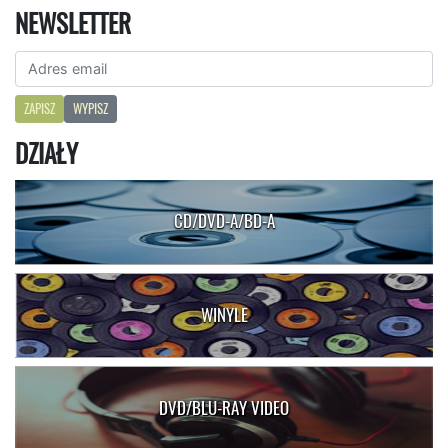
NEWSLETTER
ZAPISZ
WYPISZ
DZIAŁY
CD/DVD-A/BD-A
WINYLE
DVD/BLU-RAY VIDEO