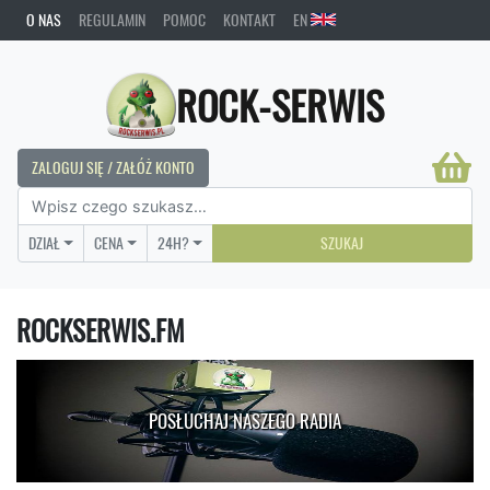
O NAS
REGULAMIN
POMOC
KONTAKT
EN
ROCK-SERWIS
ZALOGUJ SIĘ / ZAŁÓŻ KONTO
DZIAŁ
CENA
24H?
SZUKAJ
ROCKSERWIS.FM
POSŁUCHAJ NASZEGO RADIA