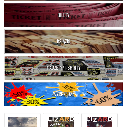
BILETY
KSIĄŻKI
GADŻETY/T-SHIRTY
WYPRZEDAŻ