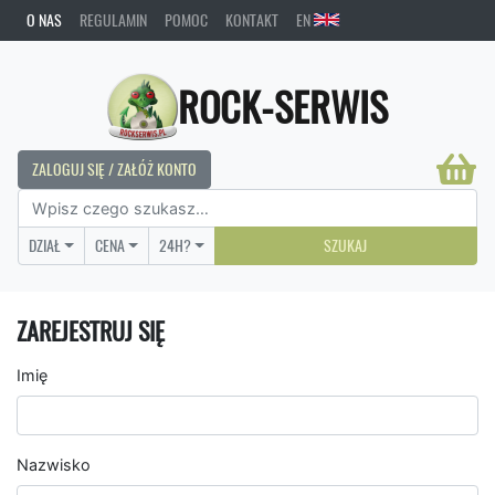
O NAS
REGULAMIN
POMOC
KONTAKT
EN
ROCK-SERWIS
ZALOGUJ SIĘ / ZAŁÓŻ KONTO
DZIAŁ
CENA
24H?
SZUKAJ
ZAREJESTRUJ SIĘ
Imię
Nazwisko