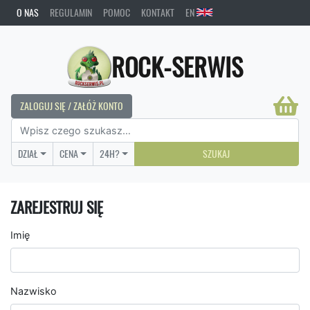
O NAS
REGULAMIN
POMOC
KONTAKT
EN
ROCK-SERWIS
ZALOGUJ SIĘ / ZAŁÓŻ KONTO
DZIAŁ
CENA
24H?
SZUKAJ
ZAREJESTRUJ SIĘ
Imię
Nazwisko