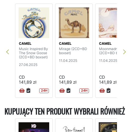
CAMEL
CAMEL
CAMEL
Music Inspired By
Mirage (2CD+BD
Moonmadness
The Snow Goose
boxset)
(2CD+BD boxset)
(2CD+BD boxset)
11.04.2025
11.04.2025
27.06.2025
CD
CD
CD
141,89 zł
141,89 zł
141,89 zł
24H
24H
24H
KUPUJĄCY TEN PRODUKT WYBRALI RÓWNIEŻ