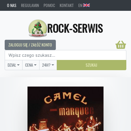
O NAS
REGULAMIN
POMOC
KONTAKT
EN
ROCK-SERWIS
ZALOGUJ SIĘ / ZAŁÓŻ KONTO
DZIAŁ
CENA
24H?
SZUKAJ