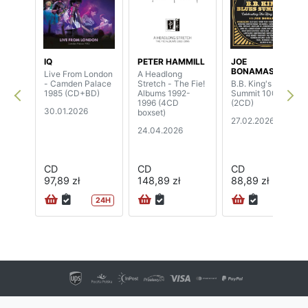
IQ
PETER HAMMILL
JOE
BONAMASSA
Live From London
A Headlong
- Camden Palace
Stretch - The Fie!
B.B. King's Blues
1985 (CD+BD)
Albums 1992-
Summit 100
1996 (4CD
(2CD)
30.01.2026
boxset)
27.02.2026
24.04.2026
CD
CD
CD
97,89 zł
148,89 zł
88,89 zł
24H
72H