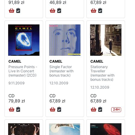
91,89 zł
46,89 zł
67,89 zł
CAMEL
CAMEL
CAMEL
Pressure Points -
Single Factor
Stationary
Live In Concert
(remaster with
Traveller
(remaster) (2CD)
bonus track)
(remaster with
bonus tracks)
9.11.2009
12.10.2009
12.10.2009
CD
CD
CD
79,89 zł
67,89 zł
67,89 zł
24H