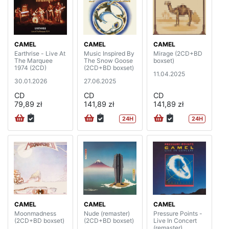
CAMEL
CAMEL
CAMEL
Earthrise - Live At
Music Inspired By
Mirage (2CD+BD
The Marquee
The Snow Goose
boxset)
1974 (2CD)
(2CD+BD boxset)
11.04.2025
30.01.2026
27.06.2025
CD
CD
CD
79,89 zł
141,89 zł
141,89 zł
24H
24H
CAMEL
CAMEL
CAMEL
Moonmadness
Nude (remaster)
Pressure Points -
(2CD+BD boxset)
(2CD+BD boxset)
Live In Concert
(remaster)