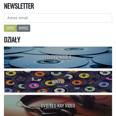
NEWSLETTER
ZAPISZ
WYPISZ
DZIAŁY
CD/DVD-A/BD-A
WINYLE
DVD/BLU-RAY VIDEO