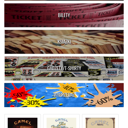
BILETY
KSIĄŻKI
GADŻETY/T-SHIRTY
WYPRZEDAŻ