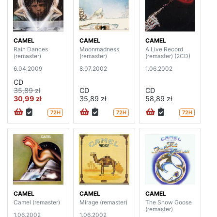
CAMEL
CAMEL
CAMEL
Rain Dances
Moonmadness
A Live Record
(remaster)
(remaster)
(remaster) (2CD)
6.04.2009
8.07.2002
1.06.2002
CD
35,89 zł
CD
CD
30,99 zł
35,89 zł
58,89 zł
72H
72H
72H
CAMEL
CAMEL
CAMEL
Camel (remaster)
Mirage (remaster)
The Snow Goose
(remaster)
1.06.2002
1.06.2002