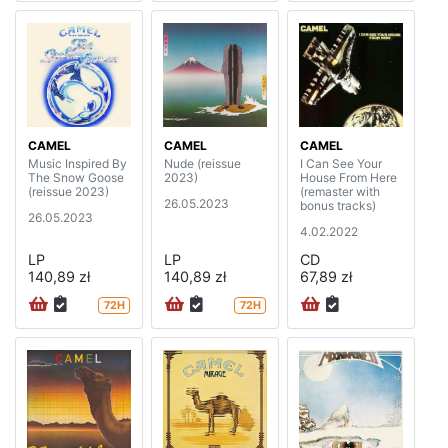
CAMEL
CAMEL
CAMEL
Music Inspired By
Nude (reissue
I Can See Your
The Snow Goose
2023)
House From Here
(reissue 2023)
(remaster with
26.05.2023
bonus tracks)
26.05.2023
4.02.2022
LP
LP
CD
140,89 zł
140,89 zł
67,89 zł
72H
72H