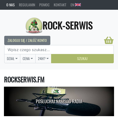
O NAS
REGULAMIN
POMOC
KONTAKT
EN
ROCK-SERWIS
ZALOGUJ SIĘ / ZAŁÓŻ KONTO
DZIAŁ
CENA
24H?
SZUKAJ
ROCKSERWIS.FM
POSŁUCHAJ NASZEGO RADIA