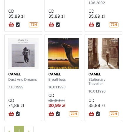
1.06.2002
CD
CD
CD
35,89 zł
35,89 zł
35,89 zł
72H
72H
CAMEL
CAMEL
CAMEL
Dust And Dreams
Breathless
Stationary
Traveller
7.10.1999
16.01.1996
16.01.1996
CD
CD
35,89 zł
CD
74,89 zł
30,99 zł
35,89 zł
72H
72H
Poprzednia strona
Następna strona
«
1
»