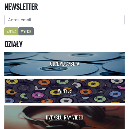
NEWSLETTER
ZAPISZ
WYPISZ
DZIAŁY
CD/DVD-A/BD-A
WINYLE
DVD/BLU-RAY VIDEO