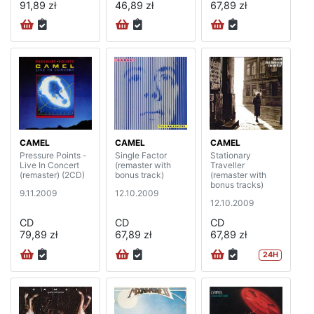
91,89 zł
46,89 zł
67,89 zł
CAMEL
CAMEL
CAMEL
Pressure Points -
Single Factor
Stationary
Live In Concert
(remaster with
Traveller
(remaster) (2CD)
bonus track)
(remaster with
bonus tracks)
9.11.2009
12.10.2009
12.10.2009
CD
CD
CD
79,89 zł
67,89 zł
67,89 zł
24H