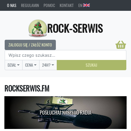
O NAS
REGULAMIN
POMOC
KONTAKT
EN
ROCK-SERWIS
ZALOGUJ SIĘ / ZAŁÓŻ KONTO
DZIAŁ
CENA
24H?
SZUKAJ
ROCKSERWIS.FM
POSŁUCHAJ NASZEGO RADIA