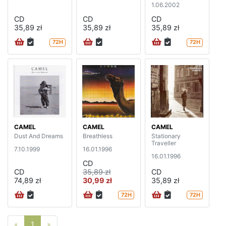
1.06.2002
CD
CD
CD
35,89 zł
35,89 zł
35,89 zł
72H
72H
CAMEL
CAMEL
CAMEL
Dust And Dreams
Breathless
Stationary
Traveller
7.10.1999
16.01.1996
16.01.1996
CD
CD
35,89 zł
CD
74,89 zł
30,99 zł
35,89 zł
72H
72H
Poprzednia strona
Następna strona
«
1
»