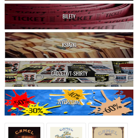
BILETY
KSIĄŻKI
GADŻETY/T-SHIRTY
WYPRZEDAŻ