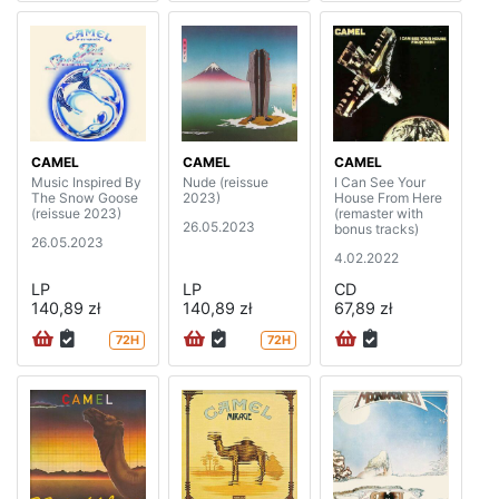
CAMEL
CAMEL
CAMEL
Music Inspired By
Nude (reissue
I Can See Your
The Snow Goose
2023)
House From Here
(reissue 2023)
(remaster with
26.05.2023
bonus tracks)
26.05.2023
4.02.2022
LP
LP
CD
140,89 zł
140,89 zł
67,89 zł
72H
72H