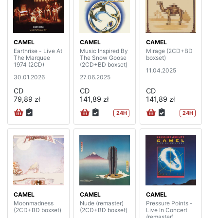
CAMEL
CAMEL
CAMEL
Earthrise - Live At
Music Inspired By
Mirage (2CD+BD
The Marquee
The Snow Goose
boxset)
1974 (2CD)
(2CD+BD boxset)
11.04.2025
30.01.2026
27.06.2025
CD
CD
CD
79,89 zł
141,89 zł
141,89 zł
24H
24H
CAMEL
CAMEL
CAMEL
Moonmadness
Nude (remaster)
Pressure Points -
(2CD+BD boxset)
(2CD+BD boxset)
Live In Concert
(remaster)