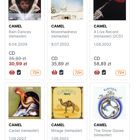
CAMEL
CAMEL
CAMEL
Rain Dances
Moonmadness
A Live Record
(remaster)
(remaster)
(remaster) (2CD)
6.04.2009
8.07.2002
1.06.2002
CD
35,89 zł
CD
CD
30,99 zł
35,89 zł
58,89 zł
72H
72H
72H
CAMEL
CAMEL
CAMEL
Camel (remaster)
Mirage (remaster)
The Snow Goose
(remaster)
1.06.2002
1.06.2002