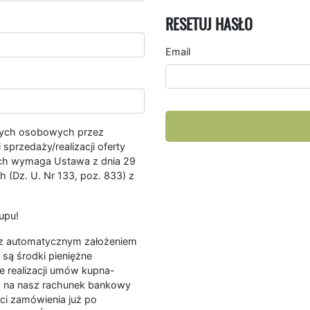
RESETUJ HASŁO
Email
nych osobowych przez
przedaży/realizacji oferty
ych wymaga Ustawa z dnia 29
 (Dz. U. Nr 133, poz. 833) z
upu!
ę z automatycznym założeniem
są środki pieniężne
e realizacji umów kupna-
a na nasz rachunek bankowy
ści zamówienia już po