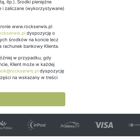
ą, itp.). Środki pieniężne
 i zaliczane (wykorzystywane)
.
 stronie www.rockserwis.pl
ckserwis.pl
dyspozycję o
ch środków na koncie lecz
 rachunek bankowy Klienta.
później w przypadku, gdy
cie, Klient może w każdej
bok@rockserwis.pl
dyspozycję
zęści na wskazany w treści