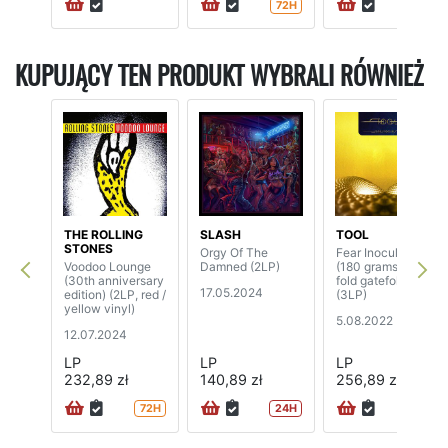
72H
KUPUJĄCY TEN PRODUKT WYBRALI RÓWNIEŻ
THE ROLLING
SLASH
TOOL
STONES
Orgy Of The
Fear Inoculum
Voodoo Lounge
Damned (2LP)
(180 grams, tri-
(30th anniversary
fold gatefold)
17.05.2024
edition) (2LP, red /
(3LP)
yellow vinyl)
5.08.2022
12.07.2024
LP
LP
LP
232,89 zł
140,89 zł
256,89 zł
72H
24H
72H