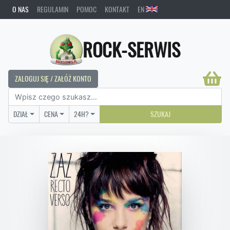
O NAS
REGULAMIN
POMOC
KONTAKT
EN
ROCK-SERWIS
ZALOGUJ SIĘ / ZAŁÓŻ KONTO
DZIAŁ
CENA
24H?
SZUKAJ