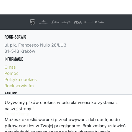
ROCK-SERWIS
ul. płk. Francesco Nullo 28/LU3
31-543 Kraków
INFORMACJE
O nas
Pomoc
Polityka cookies
Rockserwis.fm
ZAKUPY
Formy płatności
Używamy plików cookies w celu ułatwienia korzystania z
Koszty wysyłki
naszej strony.
Panel Klienta
Możesz określić warunki przechowywania lub dostępu do
Regulamin
plików cookies w Twojej przeglądarce. Brak zmiany ustawień
KONTAKT
przeglądarki oznacza zgodę na ich wykorzystywanie.