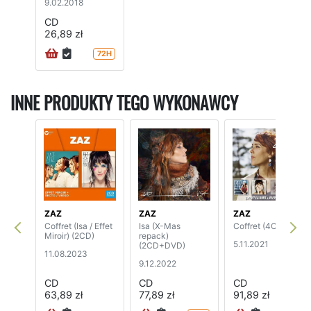
9.02.2018
CD
26,89 zł
72H
INNE PRODUKTY TEGO WYKONAWCY
ZAZ
ZAZ
ZAZ
Coffret (Isa / Effet
Isa (X-Mas
Coffret (4CD)
Miroir) (2CD)
repack)
5.11.2021
(2CD+DVD)
11.08.2023
9.12.2022
CD
CD
CD
63,89 zł
77,89 zł
91,89 zł