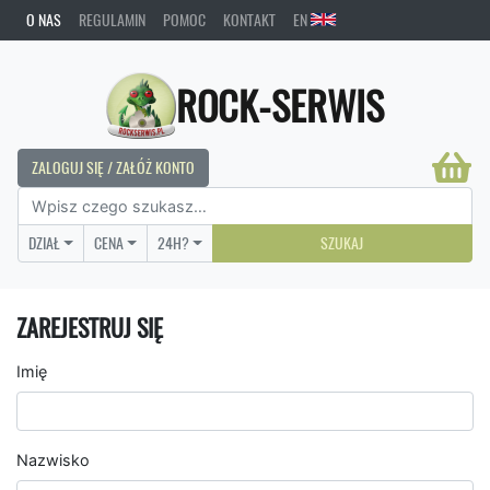
O NAS
REGULAMIN
POMOC
KONTAKT
EN
ROCK-SERWIS
ZALOGUJ SIĘ / ZAŁÓŻ KONTO
DZIAŁ
CENA
24H?
SZUKAJ
ZAREJESTRUJ SIĘ
Imię
Nazwisko