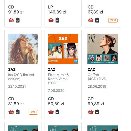
CD
LP
CD
91,89 zł
146,89 zł
67,89 zł
72H
ZAZ
ZAZ
ZAZ
Isa (2CD limited
Effet Miroir &
Coffret
edition)
Recto Verso
(4CD+DVD)
(2CD)
22.10.2021
28.06.2019
7.08.2020
CD
CD
CD
81,89 zł
50,89 zł
90,89 zł
72H