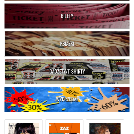
BILETY
KSIĄŻKI
GADŻETY/T-SHIRTY
WYPRZEDAŻ