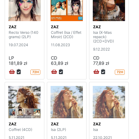
ZAZ
ZAZ
ZAZ
Recto Verso (140
Coffret (Isa / Effet
Isa (X-Mas
grams) (2LP)
Miroir) (2CD)
repack)
(2CD+DVD)
19.07.2024
11.08.2023
9.12.2022
LP
CD
CD
181,89 zł
63,89 zł
77,89 zł
72H
72H
ZAZ
ZAZ
ZAZ
Coffret (4CD)
Isa (2LP)
Isa
5.11.2021
5.11.2021
22.10.2021