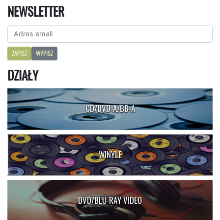
NEWSLETTER
ZAPISZ
WYPISZ
DZIAŁY
CD/DVD-A/BD-A
WINYLE
DVD/BLU-RAY VIDEO