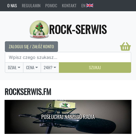
O NAS
REGULAMIN
POMOC
KONTAKT
EN
ROCK-SERWIS
ZALOGUJ SIĘ / ZAŁÓŻ KONTO
DZIAŁ
CENA
24H?
SZUKAJ
ROCKSERWIS.FM
POSŁUCHAJ NASZEGO RADIA