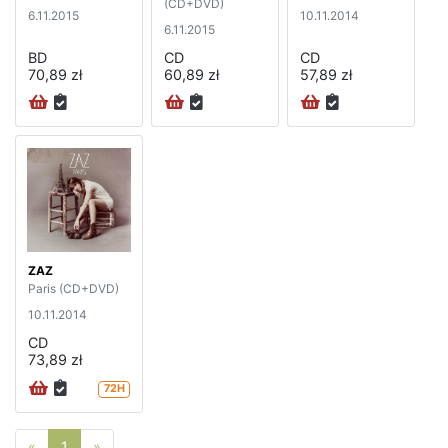
(CD+DVD)
6.11.2015
10.11.2014
6.11.2015
BD
CD
CD
70,89 zł
60,89 zł
57,89 zł
ZAZ
Paris (CD+DVD)
10.11.2014
CD
73,89 zł
72H
Poprzednia strona
Następna strona
«
1
»