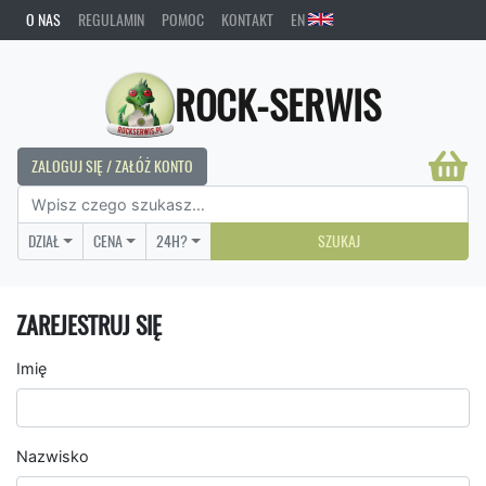
O NAS
REGULAMIN
POMOC
KONTAKT
EN
ROCK-SERWIS
ZALOGUJ SIĘ / ZAŁÓŻ KONTO
DZIAŁ
CENA
24H?
SZUKAJ
ZAREJESTRUJ SIĘ
Imię
Nazwisko