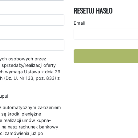
RESETUJ HASŁO
Email
nych osobowych przez
przedaży/realizacji oferty
ych wymaga Ustawa z dnia 29
 (Dz. U. Nr 133, poz. 833) z
upu!
ę z automatycznym założeniem
są środki pieniężne
e realizacji umów kupna-
a na nasz rachunek bankowy
ści zamówienia już po