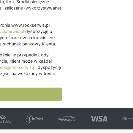
ą, itp.). Środki pieniężne
 i zaliczane (wykorzystywane)
.
 stronie www.rockserwis.pl
ckserwis.pl
dyspozycję o
ch środków na koncie lecz
 rachunek bankowy Klienta.
później w przypadku, gdy
cie, Klient może w każdej
bok@rockserwis.pl
dyspozycję
zęści na wskazany w treści