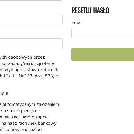
RESETUJ HASŁO
Email
nych osobowych przez
przedaży/realizacji oferty
ych wymaga Ustawa z dnia 29
 (Dz. U. Nr 133, poz. 833) z
upu!
ę z automatycznym założeniem
są środki pieniężne
e realizacji umów kupna-
a na nasz rachunek bankowy
ści zamówienia już po