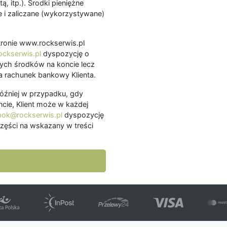
ą, itp.). Środki pieniężne
 i zaliczane (wykorzystywane)
.
 stronie www.rockserwis.pl
ckserwis.pl
dyspozycję o
ch środków na koncie lecz
 rachunek bankowy Klienta.
później w przypadku, gdy
cie, Klient może w każdej
bok@rockserwis.pl
dyspozycję
zęści na wskazany w treści