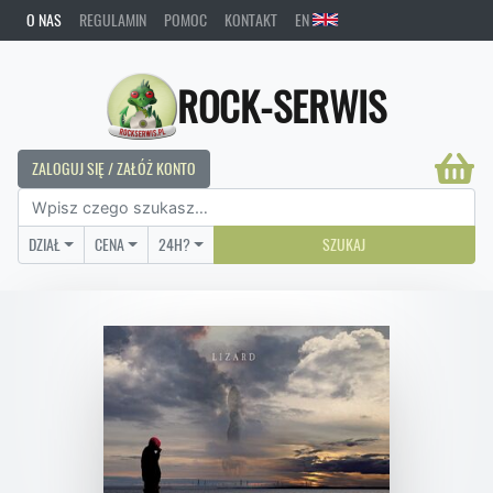
O NAS
REGULAMIN
POMOC
KONTAKT
EN
ROCK-SERWIS
ZALOGUJ SIĘ / ZAŁÓŻ KONTO
DZIAŁ
CENA
24H?
SZUKAJ