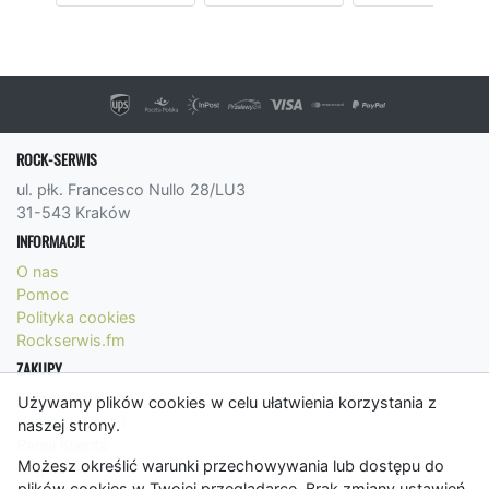
ROCK-SERWIS
ul. płk. Francesco Nullo 28/LU3
31-543 Kraków
INFORMACJE
O nas
Pomoc
Polityka cookies
Rockserwis.fm
ZAKUPY
Formy płatności
Używamy plików cookies w celu ułatwienia korzystania z
Koszty wysyłki
naszej strony.
Panel Klienta
Możesz określić warunki przechowywania lub dostępu do
Regulamin
plików cookies w Twojej przeglądarce. Brak zmiany ustawień