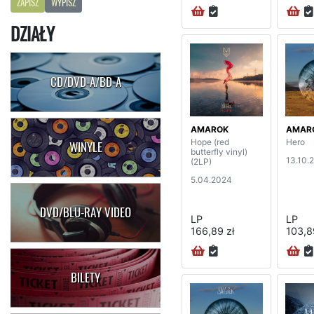
ZAPISZ
WYPISZ
DZIAŁY
CD/DVD-A/BD-A
AMAROK
AMAR
Hope (red
Hero
WINYLE
butterfly vinyl)
13.10.
(2LP)
5.04.2024
DVD/BLU-RAY VIDEO
LP
LP
166,89 zł
103,8
BILETY