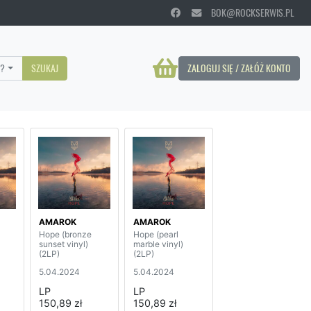
BOK@ROCKSERWIS.PL
?
SZUKAJ
ZALOGUJ SIĘ / ZAŁÓŻ KONTO
AMAROK
AMAROK
Hope (bronze
Hope (pearl
sunset vinyl)
marble vinyl)
(2LP)
(2LP)
5.04.2024
5.04.2024
LP
LP
150,89 zł
150,89 zł