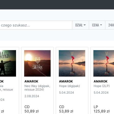
DZIAŁ
CENA
24H
OK
AMAROK
AMAROK
AMAROK
ia
Neo Way (digipak,
Hope (digipak)
Hope (2LP)
k, reissue
reissue 2024)
5.04.2024
5.04.2024
2.08.2024
024
CD
CD
LP
 zł
50,89 zł
53,89 zł
125,89 zł