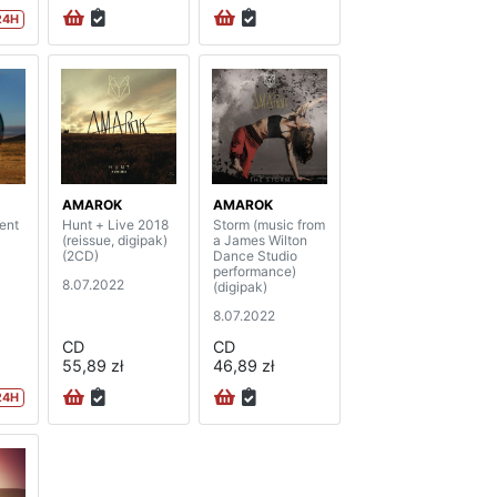
24H
AMAROK
AMAROK
ent
Hunt + Live 2018
Storm (music from
(reissue, digipak)
a James Wilton
(2CD)
Dance Studio
performance)
8.07.2022
(digipak)
8.07.2022
CD
CD
55,89 zł
46,89 zł
24H