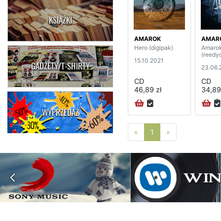
KSIĄŻKI
AMAROK
AMAR
Hero (digipak)
Amaro
(reedyc
15.10.2021
GADŻETY/T-SHIRTY
23.06.
CD
CD
46,89 zł
34,89
WYPRZEDAŻ
Poprzednia strona
Następna stro
«
1
»