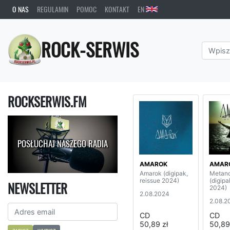
O NAS
REGULAMIN
POMOC
KONTAKT
EN
ROCK-SERWIS
ROCKSERWIS.FM
POSŁUCHAJ NASZEGO RADIA
AMAROK
AMAR
Amarok (digipak,
Metano
reissue 2024)
(digipa
NEWSLETTER
2024)
2.08.2024
2.08.2
CD
CD
50,89 zł
50,89