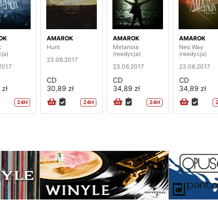
OK
AMAROK
AMAROK
AMAROK
k
Hunt
Metanoia
Neo Way
ja)
(reedycja)
(reedycja)
23.06.2017
2017
23.06.2017
23.06.2017
CD
CD
CD
 zł
30,89 zł
34,89 zł
34,89 zł
24H
24H
24H
na