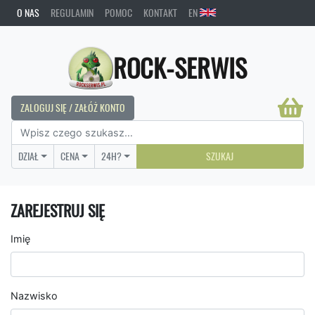
O NAS
REGULAMIN
POMOC
KONTAKT
EN
ROCK-SERWIS
ZALOGUJ SIĘ / ZAŁÓŻ KONTO
DZIAŁ
CENA
24H?
SZUKAJ
ZAREJESTRUJ SIĘ
Imię
Nazwisko