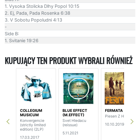
1. Vysoka Stolicka Dlhy Popol 10:15
2. Ej, Pada, Pada Rosenka 6:38
3. V Sobotu Popoludni 4:13
-
Side B:
1. Svitanie 19:26
KUPUJĄCY TEN PRODUKT WYBRALI RÓWNIEŻ
COLLEGIUM
BLUE EFFECT
FERMATA
MUSICUM
(M.EFFECT)
Piesen Z Hol
Konvergencie
Svet Hledacu
10.10.2019
(strictly limited
(reissue)
edition) (2LP)
5.11.2021
17.03.2017