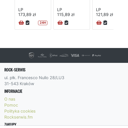
LP
LP
LP
173,89 zł
115,89 zł
121,89 zł
24H
ROCK-SERWIS
ul. płk. Francesco Nullo 28/LU3
31-543 Kraków
INFORMACJE
O nas
Pomoc
Polityka cookies
Rockserwis.fm
ZAKUPY