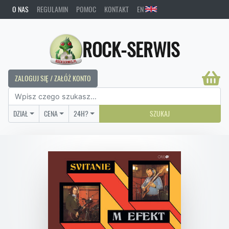
O NAS
REGULAMIN
POMOC
KONTAKT
EN
ROCK-SERWIS
ZALOGUJ SIĘ / ZAŁÓŻ KONTO
DZIAŁ
CENA
24H?
SZUKAJ