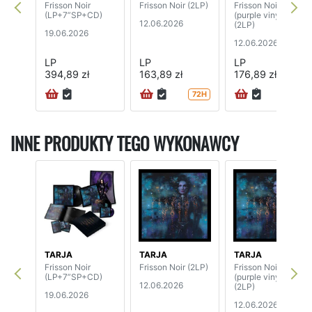
Frisson Noir
Frisson Noir (2LP)
Frisson Noir
(LP+7”SP+CD)
(purple vinyl)
12.06.2026
(2LP)
19.06.2026
12.06.2026
LP
LP
LP
394,89 zł
163,89 zł
176,89 zł
72H
72H
INNE PRODUKTY TEGO WYKONAWCY
TARJA
TARJA
TARJA
Frisson Noir
Frisson Noir (2LP)
Frisson Noir
(LP+7”SP+CD)
(purple vinyl)
12.06.2026
(2LP)
19.06.2026
12.06.2026