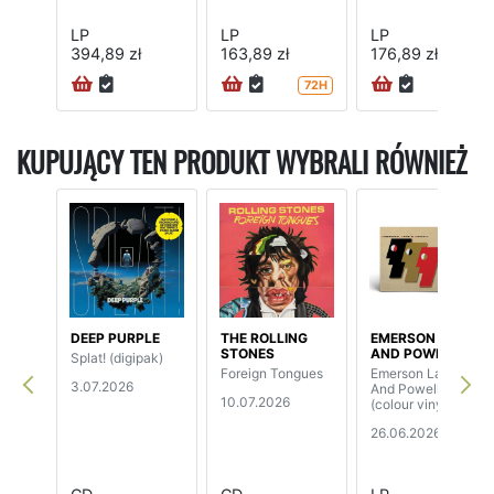
LP
LP
LP
394,89 zł
163,89 zł
176,89 zł
72H
72H
KUPUJĄCY TEN PRODUKT WYBRALI RÓWNIEŻ
DEEP PURPLE
THE ROLLING
EMERSON LAKE
STONES
AND POWELL
Splat! (digipak)
Foreign Tongues
Emerson Lake
3.07.2026
And Powell
10.07.2026
(colour vinyl)
26.06.2026