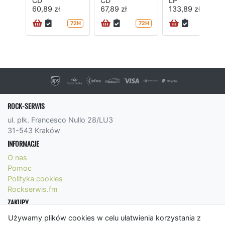
CD
CD
LP
60,89 zł
67,89 zł
133,89 zł
72H
72H
24H
ROCK-SERWIS
ul. płk. Francesco Nullo 28/LU3
31-543 Kraków
INFORMACJE
O nas
Pomoc
Polityka cookies
Rockserwis.fm
ZAKUPY
Formy płatności
Używamy plików cookies w celu ułatwienia korzystania z