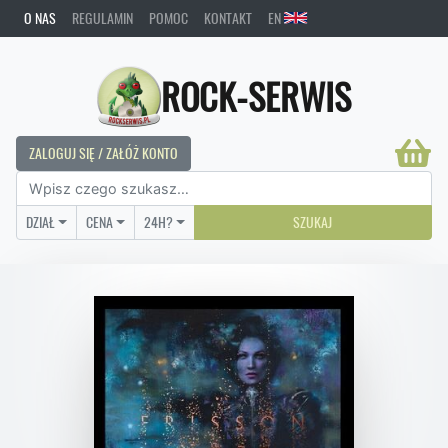
O NAS
REGULAMIN
POMOC
KONTAKT
EN
ROCK-SERWIS
ZALOGUJ SIĘ / ZAŁÓŻ KONTO
DZIAŁ
CENA
24H?
SZUKAJ