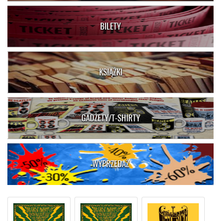
BILETY
KSIĄŻKI
GADŻETY/T-SHIRTY
WYPRZEDAŻ