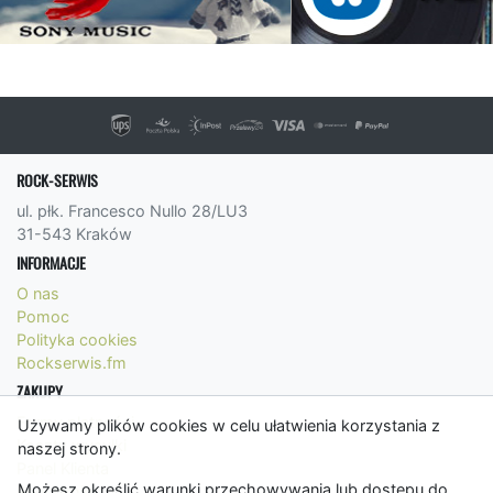
ROCK-SERWIS
ul. płk. Francesco Nullo 28/LU3
31-543 Kraków
INFORMACJE
O nas
Pomoc
Polityka cookies
Rockserwis.fm
ZAKUPY
Formy płatności
Używamy plików cookies w celu ułatwienia korzystania z
Koszty wysyłki
naszej strony.
Panel Klienta
Możesz określić warunki przechowywania lub dostępu do
Regulamin