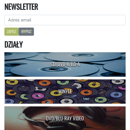
NEWSLETTER
ZAPISZ
WYPISZ
DZIAŁY
CD/DVD-A/BD-A
WINYLE
DVD/BLU-RAY VIDEO