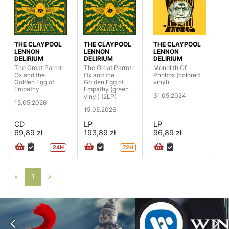
THE CLAYPOOL
THE CLAYPOOL
THE CLAYPOOL
LENNON
LENNON
LENNON
DELIRIUM
DELIRIUM
DELIRIUM
The Great Parrot-
The Great Parrot-
Monolith Of
Ox and the
Ox and the
Phobos (colored
Golden Egg of
Golden Egg of
vinyl)
Empathy
Empathy (green
31.05.2024
vinyl) (2LP)
15.05.2026
15.05.2026
CD
LP
LP
69,89 zł
193,89 zł
96,89 zł
24H
72H
Poprzednia strona
Następna strona
«
1
»