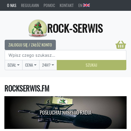
O NAS
REGULAMIN
POMOC
KONTAKT
EN
ROCK-SERWIS
ZALOGUJ SIĘ / ZAŁÓŻ KONTO
DZIAŁ
CENA
24H?
SZUKAJ
ROCKSERWIS.FM
POSŁUCHAJ NASZEGO RADIA