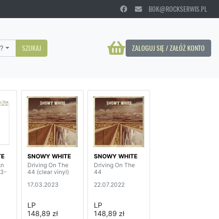
BOK@ROCKSERWIS.PL
?
SZUKAJ
ZALOGUJ SIĘ / ZAŁÓŻ KONTO
TE
SNOWY WHITE
SNOWY WHITE
An
Driving On The
Driving On The
83-
44 (clear vinyl)
44
17.03.2023
22.07.2022
LP
LP
148,89 zł
148,89 zł