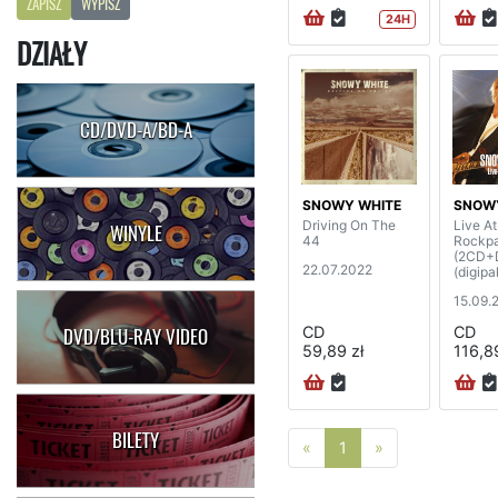
ZAPISZ
WYPISZ
24H
DZIAŁY
CD/DVD-A/BD-A
SNOWY WHITE
SNOW
Driving On The
Live At
WINYLE
44
Rockpa
(2CD+
22.07.2022
(digipa
15.09.
CD
CD
DVD/BLU-RAY VIDEO
59,89 zł
116,89
BILETY
Poprzednia strona
Następna stro
«
1
»