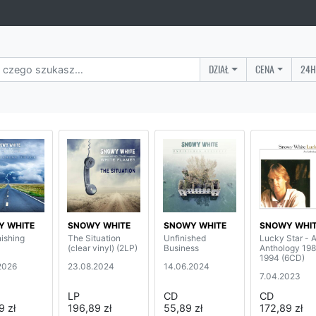
DZIAŁ
CENA
24H
Y WHITE
SNOWY WHITE
SNOWY WHITE
SNOWY WHI
nishing
The Situation
Unfinished
Lucky Star - 
(clear vinyl) (2LP)
Business
Anthology 19
1994 (6CD)
2026
23.08.2024
14.06.2024
7.04.2023
LP
CD
CD
9 zł
196,89 zł
55,89 zł
172,89 zł