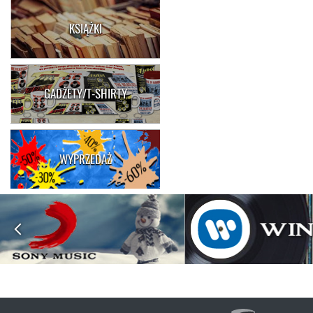
KSIĄŻKI
GADŻETY/T-SHIRTY
WYPRZEDAŻ