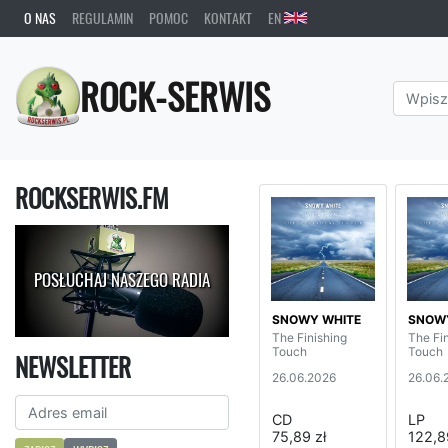
O NAS
REGULAMIN
POMOC
KONTAKT
EN
ROCK-SERWIS
ROCKSERWIS.FM
POSŁUCHAJ NASZEGO RADIA
SNOWY WHITE
SNOW
The Finishing
The Fi
Touch
Touch
NEWSLETTER
26.06.2026
26.06.
CD
LP
75,89 zł
122,8