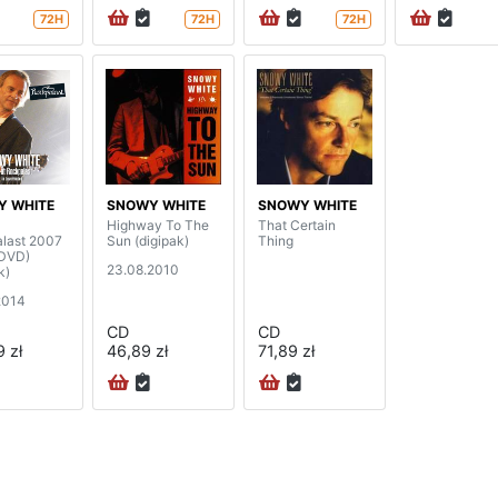
72H
72H
72H
Y WHITE
SNOWY WHITE
SNOWY WHITE
Highway To The
That Certain
last 2007
Sun (digipak)
Thing
DVD)
23.08.2010
k)
2014
CD
CD
 zł
46,89 zł
71,89 zł
na