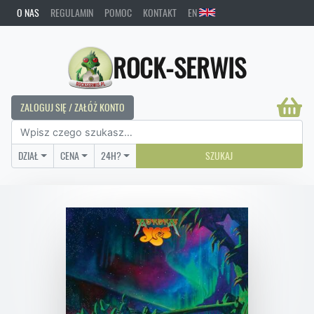
O NAS
REGULAMIN
POMOC
KONTAKT
EN
ROCK-SERWIS
ZALOGUJ SIĘ / ZAŁÓŻ KONTO
DZIAŁ
CENA
24H?
SZUKAJ