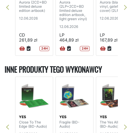
Aurora (2CD+BD
Aurora
Aurora (black
limited deluxe
(2LP+2CD+BD
vinyl, gatefold
edition artbook)
limited deluxe
cover) (2LP)
edition artbook,
12.06.2026
12.06.2026
light green vinyl)
12.06.2026
CD
LP
LP
261,89 zł
464,89 zł
167,89 zł
24H
24H
72H
INNE PRODUKTY TEGO WYKONAWCY
YES
YES
YES
Close To The
Fragile (BD-
The Yes Album
Edge (BD-Audio)
Audio)
(BD-Audio)