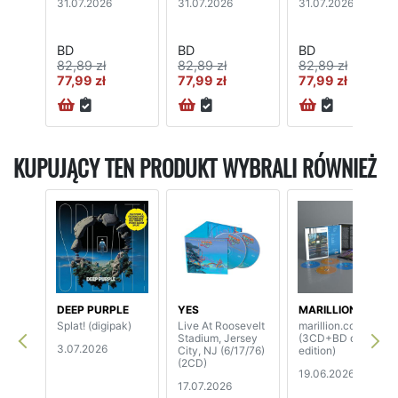
31.07.2026
31.07.2026
31.07.2026
BD
BD
BD
82,89 zł
82,89 zł
82,89 zł
77,99 zł
77,99 zł
77,99 zł
KUPUJĄCY TEN PRODUKT WYBRALI RÓWNIEŻ
DEEP PURPLE
YES
MARILLION
Splat! (digipak)
Live At Roosevelt
marillion.com
Stadium, Jersey
(3CD+BD deluxe
3.07.2026
City, NJ (6/17/76)
edition)
(2CD)
19.06.2026
17.07.2026